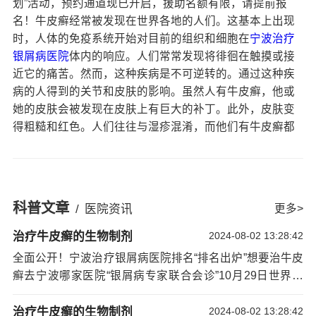
划”活动，预约通道现已开启，援助名额有限，请提前报
名！牛皮癣经常被发现在世界各地的人们。这基本上出现
时，人体的免疫系统开始对目前的组织和细胞在
宁波治疗
银屑病医院
体内的响应。人们常常发现将徘徊在触摸或接
近它的痛苦。然而，这种疾病是不可逆转的。通过这种疾
病的人得到的关节和皮肤的影响。虽然人有牛皮癣，他或
她的皮肤会被发现在皮肤上有巨大的补丁。此外，皮肤变
得粗糙和红色。人们往往与湿疹混淆，而他们有牛皮癣都
相当普遍。然而，这两者之间的主要区别是，在牛皮癣皮
肤受影响的部分通
宁波银屑病医院排名
常是关节外。常见
的地方会出现这种疾病是膝盖和手肘。
牛皮癣的治疗方式：
科普文章
/
医院资讯
更多>
(1)保持乐观心理，牛皮癣患者平时要保持乐观向
上的情绪，生活作息有规律。如果牛皮癣患者同时患有上
治疗牛皮癣的生物制剂
2024-08-02 13:28:42
呼吸道感染，应积极对症治疗。平时生活里注意避免各种
全面公开！宁波治疗银屑病医院排名“排名出炉”想要治牛皮
强烈的物理、化学刺激。饮食要合理营养话，禁忌烟酒。
癣去宁波哪家医院“银屑病专家联合会诊”10月29日世界银
(2)怎样利用木瓜才可以取得较好的效果呢？常见
屑病日来临之际，为让广大患者早日摆脱银屑病的困扰，
的使用木瓜治疗牛皮癣的形式为木瓜粥，主要组成成分是
重获健康皮肤，我院将于2023年10月28——10月29日开展
治疗牛皮癣的生物制剂
2024-08-02 13:28:42