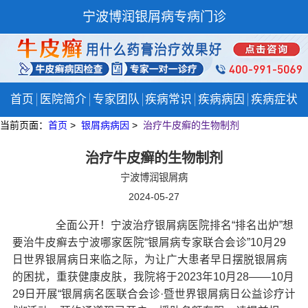
宁波博润银屑病专病门诊
首页
医院简介
专家团队
疾病常识
疾病病因
疾病症状
当前页面：
首页
>
银屑病病因
>
治疗牛皮癣的生物制剂
治疗牛皮癣的生物制剂
宁波博润银屑病
2024-05-27
全面公开！宁波治疗银屑病医院排名“排名出炉”想
要治牛皮癣去宁波哪家医院“银屑病专家联合会诊”10月29
日世界银屑病日来临之际，为让广大患者早日摆脱银屑病
的困扰，重获健康皮肤，我院将于2023年10月28——10月
29日开展“银屑病名医联合会诊·暨世界银屑病日公益诊疗计