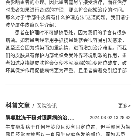
会影响患者的心理。因此患者需尽早接受治疗，而在治疗
时患者如果进行合适的护理，那么将会缩短治疗的时间。
那么对于“手部牛皮癣有什么护理方法”这道问题，我们请宁
波华厦牛皮癣医生介绍：
患者在护理时不可抓挠患处，因为我们的手含有很多
病菌。如若患者经常用手抓挠患处就会很容易引发感染，
甚至还会因为感染而加重病情，进而增加治疗难度。而我
们的皮肤具有保护内部组织免受外界环境刺激的作用，患
者如过度挠抓皮肤将会促使本就脆弱的病变部位破皮，破
坏其保护作用促使病情更为严重。且患者需避免引起手部
反复摩擦的活动，尽可能不要过多使用指部关节，避免拉
伸本来就比较脆弱的皮肤。如果牛皮癣影响到手部关节，
还有其他的注意事项。
患者在日常生活中要注意手部清洁，防止细菌入侵，
科普文章
/
医院资讯
更多>
从而加重病情。患者也不可直接接触洗衣粉、肥皂、洗涤
脾
氨肽冻干粉对银屑病的治疗效果：宁波治疗银屑病效果
剂等含有碱性的物质。且在治疗期间需尽量避免刮伤、割
2024-08-02 13:28:42
伤、撞伤等皮肤受损。因为如若患者在患病期间有伤口破
牛皮癣发病于任何年龄段且没有固定位置，但手部因为裸
损，那么病菌会在患者皮肤伤口处开始扩散
宁波银屑病医
露且经常摩擦所以一直是牛皮癣多发的部位。而如若患者