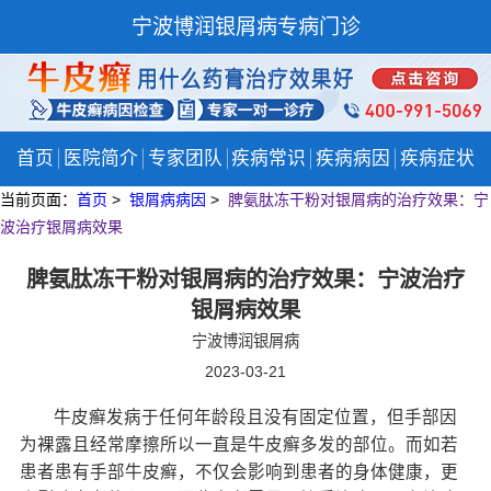
宁波博润银屑病专病门诊
首页
医院简介
专家团队
疾病常识
疾病病因
疾病症状
当前页面：
首页
>
银屑病病因
>
脾氨肽冻干粉对银屑病的治疗效果：宁
波治疗银屑病效果
脾氨肽冻干粉对银屑病的治疗效果：宁波治疗
银屑病效果
宁波博润银屑病
2023-03-21
牛皮癣发病于任何年龄段且没有固定位置，但手部因
为裸露且经常摩擦所以一直是牛皮癣多发的部位。而如若
患者患有手部牛皮癣，不仅会影响到患者的身体健康，更