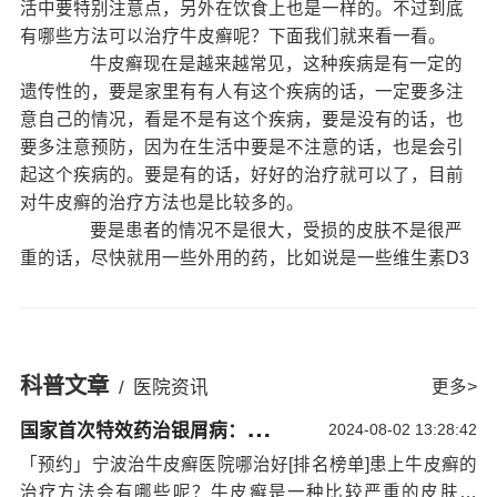
活中要特别注意点，另外在饮食上也是一样的。不过到底
有哪些方法可以治疗牛皮癣呢？下面我们就来看一看。
牛皮癣现在是越来越常见，这种疾病是有一定的
遗传性的，要是家里有有人有这个疾病的话，一定要多注
意自己的情况，看是不是有这个疾病，要是没有的话，也
要多注意预防，因为在生活中要是不注意的话，也是会引
起这个疾病的。要是有的话，好好的治疗就可以了，目前
对牛皮癣的治疗方法也是比较多的。
要是患者的情况不是很大，受损的皮肤不是很严
重的话，尽快就用一些外用的药，比如说是一些维生素D3
类似的药，比如说是卡泊三醇乳膏等。另外也可以用一些
糖皮质激素的药，但是用药的时候一定要多注意点。
患者也可以通过服用一些药物，也就是一种抗生
素方面的药物，或者是一些维A酸类方面的药物
宁波好的治
科普文章
/
医院资讯
更多>
疗银屑病的医院
，用了这些药的话，这个期间一定要多注
国
家首次特效药治银屑病：宁波治疗银屑病比较好的医院
意休息，不要晒太阳，一些辛辣的食物不要吃，要是吃的
2024-08-02 13:28:42
话，会导致自己的情况加重的。
「预约」宁波治牛皮癣医院哪治好[排名榜单]患上牛皮癣的
我们的患者也是可以通过一些物理治疗的方式来
治疗方法会有哪些呢？牛皮癣是一种比较严重的皮肤疾