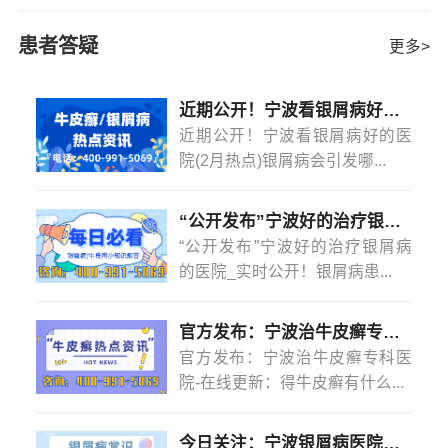
病，想要治疗好这个疾病是非常困难的，所以在生活中要
是不是有这个疾病，要是没有的话，也要多注意
[详情]
特别注意点，另外在饮食上也是一样的。不过到底有哪些
患者答疑
更多>
方法可以治疗牛皮癣呢？下面我们就来看一看。牛皮癣现
在是越来越常见，这种疾病是有一定的遗传性的，要是家
里有有人有这个疾病的话，一定要多注意自己的情况，看
近期公开！宁波看银屑病好的医院(2月热点)银屑病会引发哪些并发症？
是不是有这个疾病，要是没有的话，也要多注意
[详情]
近期公开！宁波看银屑病好的医
院(2月热点)银屑病会引发哪...
“公开发布”宁波好的治疗银屑病的医院_实时公开！银屑病患者能吃菠萝蜜吗？
“公开发布”宁波好的治疗银屑病
的医院_实时公开！银屑病患...
官方发布：宁波治牛皮癣专科医院-在线更新：得牛皮癣有什么忌口的吗？
官方发布：宁波治牛皮癣专科医
院-在线更新：得牛皮癣有什么...
今日关注：宁波银屑病医院怎么样？(2月热点)银屑病是怎么染上的？