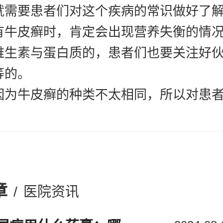
就需要患者们对这个疾病的常识做好了
有牛皮癣时，肯定会出现营养失衡的情
维生素与蛋白质的，患者们也要关注好
等的。
牛皮癣的种类不太相同，所以对患者
不一样的，比如患者们如果是病发有脓
有可能产生一些脏器上的危害的，患者
突然的高热、畏寒：患有关节病型的牛
己产生一些关节上的损害，比如晨僵、
章
/
医院资讯
，危害还是比较大的。
癣它在我们日常中也是比较可见的，