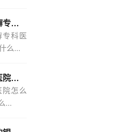
官方发布：宁波治牛皮癣专科医院-在线更新：得牛皮癣有什么忌口的吗？
癣专科医
么...
今日关注：宁波银屑病医院怎么样？(2月热点)银屑病是怎么染上的？
医院怎么
...