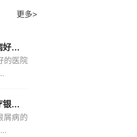
患者们怎么
更多>
需要患者们
其实还算非
近期公开！宁波看银屑病好的医院(2月热点)银屑病会引发哪些并发症？
好的医院
.
“公开发布”宁波好的治疗银屑病的医院_实时公开！银屑病患者能吃菠萝蜜吗？
银屑病的
..