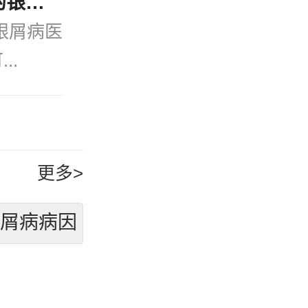
今日速看：宁波公认好的银屑病医院(口碑排名)治疗牛皮癣可以不吃药不打针吗？
银屑病医
..
更多>
银屑病病因