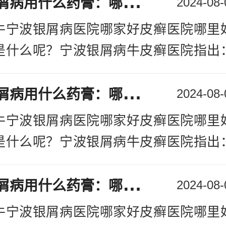
身
上有银屑病用什么药膏：哪里治疗银屑病专业宁波
2024-08-
以根据自己患上疾病的情况，然后进行
牛宁波银屑病医院哪家好皮癣医院哪里
者们的皮损不严重，轻微的牛皮癣，是
是什么呢？宁波银屑病牛皮癣医院指出
治疗：但是如果皮损比较严重，或是严
病，自然会让患者们受到的危害是非常
手术进行治疗。
身
上有银屑病用什么药膏：哪里治疗银屑病专业宁波
疾病的治疗中，应该要看这个疾病需要
2024-08-
专治牛皮癣医院哪里好 患有牛皮癣
以及治疗的，在我们印象中，牛皮癣是
牛宁波银屑病医院哪家好皮癣医院哪里
波银屑病牛皮癣医院指出：患者们可以
好预防工作的。关于这个疾病的危害，
是什么呢？宁波银屑病牛皮癣医院指出
要是针对于严重的牛皮癣患者们，能够
如
[详情]
病，自然会让患者们受到的危害是非常
，同时还可以浸泡到患者的身体各处，
身
上有银屑病用什么药膏：哪里治疗银屑病专业宁波
疾病的治疗中，应该要看这个疾病需要
2024-08-
循环的，患者可以一周泡一次，不过要
以及治疗的，在我们印象中，牛皮癣是
果，这个方法也并不一定适合所有的人
牛宁波银屑病医院哪家好皮癣医院哪里