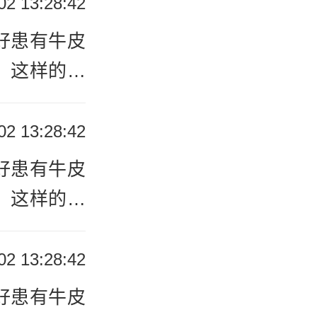
02 13:28:42
治疗的，就
好患有牛皮
可以用外用
：这样的顽
重的，就可
多的，我们
患者们怎么
02 13:28:42
的危害是什
需要患者们
好患有牛皮
采取药浴方
其实还算非
：这样的顽
起到不错的
多的，我们
比较有利于
患者们怎么
02 13:28:42
坚持下来，
需要患者们
，建议患者
好患有牛皮