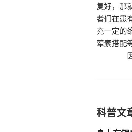
复好，那
者们在患
充一定的
荤素搭配
因为
影响也是
癣，那么
会让自己
能会让自
科普文
残疾可能
牛皮