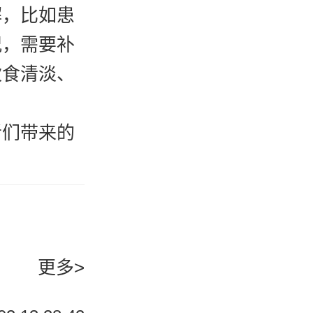
解，比如患
况，需要补
伙食清淡、
们带来的
疱型的牛皮
们也有可能
皮癣，有可
积液、会有
更多>
这个疾病