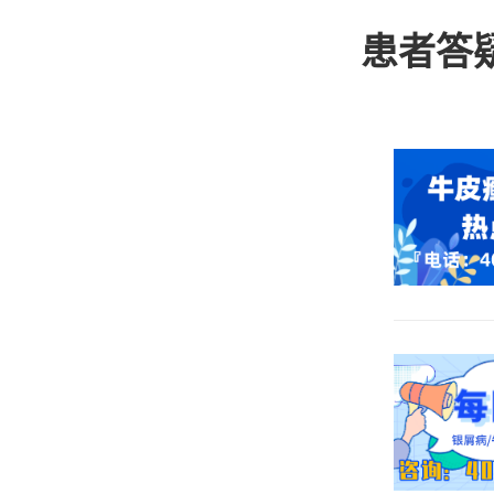
患者们在
患者答
进行护理
积极的做
常多的，