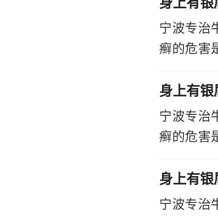
患者们可
宁波专治
比如说患
癣的危害
药物进行
固皮肤疾
以用一些
患者们在
宁波
进行护理
宁波专治
么呢？宁
积极的做
癣的危害
法的，主
常多的，
固皮肤疾
治疗效果
患者们在
促进血液
进行护理
才会有效
宁波专治