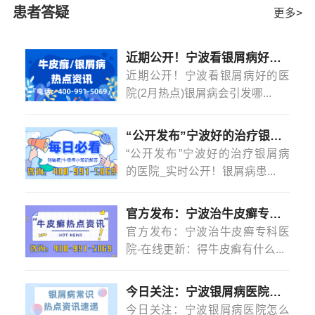
能帮助患者们早日实现病情的康复。
患者答疑
更多>
后，就一定要积极的去正规的牛皮癣医院看病。而且患者
在时间的不断努力寻找对付这种疾病的正确方法，治疗方
法是关键，科学验收疾病康复。医生建议，曾经患有某种
近期公开！宁波看银屑病好的医院(2月热点)银屑病会引发哪些并发症？
疾病，需要及时处理和治疗，银屑病
[详情]
近期公开！宁波看银屑病好的医
院(2月热点)银屑病会引发哪...
“公开发布”宁波好的治疗银屑病的医院_实时公开！银屑病患者能吃菠萝蜜吗？
“公开发布”宁波好的治疗银屑病
的医院_实时公开！银屑病患...
官方发布：宁波治牛皮癣专科医院-在线更新：得牛皮癣有什么忌口的吗？
官方发布：宁波治牛皮癣专科医
院-在线更新：得牛皮癣有什么...
今日关注：宁波银屑病医院怎么样？(2月热点)银屑病是怎么染上的？
今日关注：宁波银屑病医院怎么