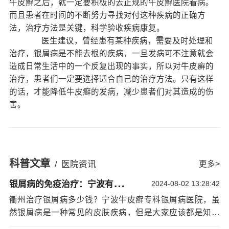
牛皮癣之后，就一定要积极的去正规的牛皮癣医院看病。
而且患者在时间的不断努力寻找对付这种疾病的正确方
法，治疗方法是关键，科学验收疾病康复。
医生建议，曾经患有某种疾病，需要及时处理和
治疗，银屑病是不能去根的疾病，一旦发病可不注意就会
造成日常生活中的一个反复出现的事实，所以对牛皮癣的
治疗，患者们一定要选择适合自己的治疗方法。只有这样
的话，才能降低牛皮癣的发病，减少患者们对其造成的伤
害。
对于预防牛皮癣的发病，患者可以从牛皮癣的诱
发因素着手。比如：预防感染，局部感染灶是诱发牛皮癣
的一个重要原因，特别是在感冒后，常常会伴有扁桃体
炎、气管炎等并发症，这一点对青少年患者尤为重要，所
科普文章
/
医院资讯
更多>
以患者要注意避免这些因素的发生。
银
屑病的免疫治疗：宁波有治银屑病的医院吗
患者常常因为饮食或者服用药物等原因而诱发牛
2024-08-02 13:28:42
皮癣。因此，牛皮癣患者应该避免类似的感染因素发生。
衢州治疗银屑病多少钱？宁波牛皮癣专科银屑病医院，虽
受潮着凉，受风寒侵袭而诱发牛皮癣的为数较多，患者常
然银屑病是一种常见的皮肤疾病，但是大家应该都是知道
常会因为居住环境潮湿、寒冷，而使本病发生或者加重，
牛皮癣发病之后对患者们造成的伤害吧。远远超出皮肤疾