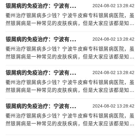
所以患者要尽量避免大冷大热刺激皮肤，住室保持通风、
银
屑病的免疫治疗：宁波有治银屑病的医院吗
病所造成的危害。所以大家一旦患上这种类型的牛皮癣之
2024-08-02 13:28:42
干燥、温暖。
后，就一定要积极的去正规的牛皮癣医院看病。而且患者
衢州治疗银屑病多少钱？宁波牛皮癣专科银屑病医院，虽
银屑病是一定要使用药物治疗的，那么采用激素
在时间的不断努力寻找对付这种疾病的正确方法，治疗方
然银屑病是一种常见的皮肤疾病，但是大家应该都是知道
治疗能够在短时间内缓解自己的皮损，但是大家需要知道
法是关键，科学验收疾病康复。医生建议，曾经患有某种
牛皮癣发病之后对患者们造成的伤害吧。远远超出皮肤疾
的就是此药对
宁波哪家医院治疗银屑病效果好
患者们造成
疾病，需要及时处理和治疗，银屑病
[详情]
银
屑病的免疫治疗：宁波有治银屑病的医院吗
病所造成的危害。所以大家一旦患上这种类型的牛皮癣之
2024-08-02 13:28:42
的副作用也是巨大的，所以患者们在使用的时候，需要多
后，就一定要积极的去正规的牛皮癣医院看病。而且患者
加重视。
衢州治疗银屑病多少钱？宁波牛皮癣专科银屑病医院，虽
在时间的不断努力寻找对付这种疾病的正确方法，治疗方
在饮食上，银屑病病的患者不要吃一些食物组
然银屑病是一种常见的皮肤疾病，但是大家应该都是知道
法是关键，科学验收疾病康复。医生建议，曾经患有某种
成，如鸡肉或牛肉或羊肉等。可以适当的吃一些含蛋白质
牛皮癣发病之后对患者们造成的伤害吧。远远超出皮肤疾
疾病，需要及时处理和治疗，银屑病
[详情]
银
屑病的免疫治疗：宁波有治银屑病的医院吗
量高的食物，以免因为饮食不当对患者们的病情造成严重
病所造成的危害。所以大家一旦患上这种类型的牛皮癣之
2024-08-02 13:28:42
的危害。
后，就一定要积极的去正规的牛皮癣医院看病。而且患者
衢州治疗银屑病多少钱？宁波牛皮癣专科银屑病医院，虽
注意银屑病是一种皮肤疾病，那么在患病之后，
在时间的不断努力寻找对付这种疾病的正确方法，治疗方
然银屑病是一种常见的皮肤疾病，但是大家应该都是知道
需要大家保护好自己的皮肤，以免受到外界环境的刺激，
法是关键，科学验收疾病康复。医生建议，曾经患有某种
牛皮癣发病之后对患者们造成的伤害吧。远远超出皮肤疾
造成自己皮肤的伤害，祝愿所有的牛皮癣患者们可以早日
疾病，需要及时处理和治疗，银屑病
[详情]
银
屑病的免疫治疗：宁波有治银屑病的医院吗
病所造成的危害。所以大家一旦患上这种类型的牛皮癣之
2024-08-02 13:28:42
康复自己的疾病。
后，就一定要积极的去正规的牛皮癣医院看病。而且患者
衢州治疗银屑病多少钱？宁波牛皮癣专科银屑病医院，虽
在患病之后，银屑病患者除了对疾病要做到多认
在时间的不断努力寻找对付这种疾病的正确方法，治疗方
然银屑病是一种常见的皮肤疾病，但是大家应该都是知道
识多了解，还需要积极主动的配合医生们进行有效的治
法是关键，科学验收疾病康复。医生建议，曾经患有某种
牛皮癣发病之后对患者们造成的伤害吧。远远超出皮肤疾
疗，千万不要相信不科学的治疗，只有正规科学的治疗才
疾病，需要及时处理和治疗，银屑病
[详情]
病所造成的危害。所以大家一旦患上这种类型的牛皮癣之