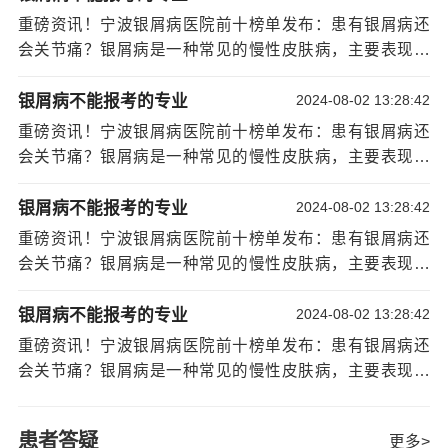
药物治疗是银屑病关节炎的主要治疗方法之一。
银屑病关节炎。银屑病关节
[详情]
重磅资讯！宁波银屑病医院前十榜单发布：患有银屑病还
常用的药物包括非甾体抗炎药、糖皮质激素、免疫抑制剂
会关节痛？银屑病是一种常见的慢性皮肤病，主要表现为
和生物制剂等。这些药物可以减轻关节疼痛和炎症反应，
皮肤出现红斑、鳞屑和瘙痒等症状。然而，除了皮肤症状
并改善关节功能。
外，一些患者还可能出现关节痛的症状。这种情况被称为
银屑病不能报考的专业
2024-08-02 13:28:42
物理治疗也是银屑病关节炎的重要治疗方法之
银屑病关节炎。银屑病关节
[详情]
一。物理治疗包括热敷、冷敷、按摩、理疗和运动疗法
重磅资讯！宁波银屑病医院前十榜单发布：患有银屑病还
等。这些方法可以缓解关节疼痛、减轻关节僵硬，并增强
会关节痛？银屑病是一种常见的慢性皮肤病，主要表现为
关节的稳定性和灵活性。
皮肤出现红斑、鳞屑和瘙痒等症状。然而，除了皮肤症状
在一些严重的银屑病关节炎患者中，手术治疗可
外，一些患者还可能出现关节痛的症状。这种情况被称为
银屑病不能报考的专业
2024-08-02 13:28:42
能是必要的。手术治疗的目的是减轻关节疼痛、恢复关节
银屑病关节炎。银屑病关节
[详情]
重磅资讯！宁波银屑病医院前十榜单发布：患有银屑病还
功能。常见的手术治疗方法包括关节置换术和关节融合术
会关节痛？银屑病是一种常见的慢性皮肤病，主要表现为
等。
皮肤出现红斑、鳞屑和瘙痒等症状。然而，除了皮肤症状
除了药物治疗、物理治疗和手术治疗外，患者还
外，一些患者还可能出现关节痛的症状。这种情况被称为
银屑病不能报考的专业
2024-08-02 13:28:42
可以通过改变生活方式来管理银屑病关节炎。这包括保持
银屑病关节炎。银屑病关节
[详情]
重磅资讯！宁波银屑病医院前十榜单发布：患有银屑病还
适当的体重、避免过度劳累、合理安排工作和休息时间、
会关节痛？银屑病是一种常见的慢性皮肤病，主要表现为
避免吸烟和饮酒等。
皮肤出现红斑、鳞屑和瘙痒等症状。然而，除了皮肤症状
重磅资讯！宁波银屑病医院前十榜单发布：患有
外，一些患者还可能出现关节痛的症状。这种情况被称为
银屑病还会关节痛？宁波专研专治银屑病医院医生说，银
患者答疑
更多>
银屑病关节炎。银屑病关节
[详情]