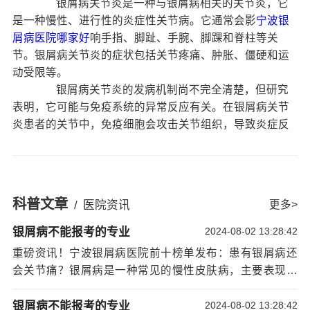
银屑病关节炎是一种与银屑病相关的关节炎，它
是一种慢性、进行性的炎症性关节病。它通常会影
宁波银
屑病医院哪家好
响手指、脚趾、手腕、脚踝和脊柱等关
节。银屑病关节炎的症状包括关节疼痛、肿胀、僵硬和运
动受限等。
银屑病关节炎的发病机制尚不完全清楚，但研究
表明，它可能与免疫系统的异常反应有关。在银屑病关节
炎患者的关节中，免疫细胞会攻击关节组织，导致炎症反
应和关节损伤。此外，遗传因素、环境因素和生活方式等
也可能与银屑病关节炎的发生有关。
银屑病关节炎的诊断通常是基于患者的症状和体
征。医生可能会进行详细的病史询问和体格检查，以了解
科普文章
/
医院资讯
更多>
患者的症状和关节炎的严重程度。此外，医生还可能会进
行血液检查、关节液分析和影像学检查等，以排除其他关
银屑病不能报考的专业
2024-08-02 13:28:42
节炎的可能性。
重磅资讯！宁波银屑病医院前十榜单发布：患有银屑病还
治疗银屑病关节炎的目标是减轻疼痛、减少关节
会关节痛？银屑病是一种常见的慢性皮肤病，主要表现为
炎的炎症反应，并改善关节功能。治疗方法包括药物治
皮肤出现红斑、鳞屑和瘙痒等症状。然而，除了皮肤症状
疗、物理治疗和手术治疗等。
外，一些患者还可能出现关节痛的症状。这种情况被称为
银屑病不能报考的专业
2024-08-02 13:28:42