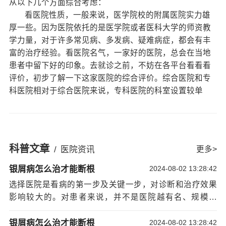
从以下几个方面综合考虑：
看医院性质，一般来说，医学院校的附属医院实力雄
厚一些。因为医院依托的是医学院或者医科大学的师资教
学力量，对于许多常见病、多发病、疑难病症，都会有丰
富的治疗经验。看医院名气，一家好的医院，总会在当地
患者中留下好的印象。去就诊之前，不妨在各平台看看看
评价，初步了解一下这家医院的综合评价。综合医院和专
科医院相对于综合医院来说，专科医院的科室设置较单
纯，对某一方面疾病的研究也较透彻，比如肿瘤医院和妇
产医院。选完医院后，下一步就是选择一位认真负责任的
好医生。尽管实力较强医院的医生都有丰富的经验，但对
于疑难杂病来说，选位好医生就至关重要了。因为不同的
科普文章
/
医院资讯
更多>
医生其擅长治疗的疾病也不同。
看来，要选择一家适合自己的医院，还需要患者
银屑病怎么治才能断根
2024-08-02 13:28:42
自己及其家属多考察多费心才行。只要做好了这些了解，
选择医院是看病的第一步及关键一步，对诊断和治疗效果
才能选择到一家合适的医院。希望以下信息对你有所帮
影响较大的。对患者来说，并不是医院越有名、规模越
助：
大、病人越多就越好。因为每家医院各科室的水平并不尽
宁波治牛皮癣医院哪有，有牛皮癣用什么药物
相同，再大的医院也有相对薄弱的科室，有些小医院也有
银屑病怎么治才能断根
2024-08-02 13:28:42