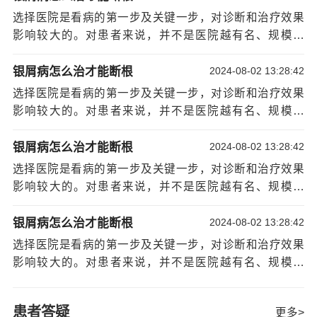
呢？牛皮癣是常见皮肤病的一种，在治疗上是比较困难
很强的优势科室和特色诊疗项目，不能一概而论。可以从
选择医院是看病的第一步及关键一步，对诊断和治疗效果
的，它的形成原因也比较复杂，治疗过程也是比较漫长，
以下几个方面综合考虑：看医院性质，一般来说，医学院
影响较大的。对患者来说，并不是医院越有名、规模越
患上牛皮癣这样的疾病可以说非常痛苦的，这样的疾病它
校的附属医院实力雄厚一些。因
[详情]
大、病人越多就越好。因为每家医院各科室的水平并不尽
治疗起来也是非常的难受，而且它的护理与治疗工作都非
相同，再大的医院也有相对薄弱的科室，有些小医院也有
银屑病怎么治才能断根
2024-08-02 13:28:42
常重要，那牛皮癣的治疗药物有什么。
很强的优势科室和特色诊疗项目，不能一概而论。可以从
牛皮癣一般是被分为三个阶段的，像是进行期、
选择医院是看病的第一步及关键一步，对诊断和治疗效果
以下几个方面综合考虑：看医院性质，一般来说，医学院
稳定期与消退期，而每一个阶段的治疗都是不一样的，且
影响较大的。对患者来说，并不是医院越有名、规模越
校的附属医院实力雄厚一些。因
[详情]
治疗也不能停，像患殾处于在牛皮癣的进行期间时，患者
大、病人越多就越好。因为每家医院各科室的水平并不尽
要注意的就是不要随意滥用药物、也不能去轻视这个疾
相同，再大的医院也有相对薄弱的科室，有些小医院也有
银屑病怎么治才能断根
2024-08-02 13:28:42
病，建议患者可以去使用一些外用药物进行涂抹，但不要
很强的优势科室和特色诊疗项目，不能一概而论。可以从
选择医院是看病的第一步及关键一步，对诊断和治疗效果
使用像刺激性、激素性的，在使用药物时要与医生多进行
以下几个方面综合考虑：看医院性质，一般来说，医学院
影响较大的。对患者来说，并不是医院越有名、规模越
联系，避免皮肤加重。
校的附属医院实力雄厚一些。因
[详情]
大、病人越多就越好。因为每家医院各科室的水平并不尽
患者也可以去使用一些维生素D3类似物，这个药
相同，再大的医院也有相对薄弱的科室，有些小医院也有
银屑病怎么治才能断根
2024-08-02 13:28:42
物对治疗牛皮癣这样的疾病是有比较好的效果的，它的主
很强的优势科室和特色诊疗项目，不能一概而论。可以从
选择医院是看病的第一步及关键一步，对诊断和治疗效果
要成分就是卡泊三醇、他卡西醇等，这样的药物一般患者
以下几个方面综合考虑：看医院性质，一般来说，医学院
影响较大的。对患者来说，并不是医院越有名、规模越
是在牛皮癣的稳定期间内使用的，但能不能使用还是建议
校的附属医院实力雄厚一些。因
[详情]
大、病人越多就越好。因为每家医院各科室的水平并不尽
患者在医生的建议下，毕竟激素药的使用，总是对身体有
相同，再大的医院也有相对薄弱的科室，有些小医院也有
一定的负面效果，需要患者谨慎考虑好。
患者答疑
更多>
很强的优势科室和特色诊疗项目，不能一概而论。可以从