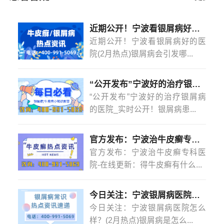
对于这个疾病，它也是非常会出现有加重乐情况
以下几个方面综合考虑：看医院性质，一般来说，医学院
的，也就是这个疾病会突然
宁波治疗银屑病好的医院
的发
校的附属医院实力雄厚一些。因
[详情]
近期公开！宁波看银屑病好的医院(2月热点)银屑病会引发哪些并发症？
作，也会突然的变重，当然疾病的好转，是需要患者们积
近期公开！宁波看银屑病好的医
极做好治疗以及对症做护理的，这也是一个过程，需要患
院(2月热点)银屑病会引发哪...
者们耐心对疾病多注意的，患者们也要注意好这个疾病具
有一定的再发性。
宁波治牛皮癣医院哪有，有牛皮癣用什么药物
“公开发布”宁波好的治疗银屑病的医院_实时公开！银屑病患者能吃菠萝蜜吗？
呢？宁波新世纪牛皮癣医院指出：以上就是牛皮癣的治疗
“公开发布”宁波好的治疗银屑病
药物有什么的介绍，患上牛皮癣是需要患者及时前往正规
的医院_实时公开！银屑病患...
医院进行治疗，让专业的医生帮助患者去恢复疾病，患者
也要保持好健康心态，祝患者早日康复。
官方发布：宁波治牛皮癣专科医院-在线更新：得牛皮癣有什么忌口的吗？
官方发布：宁波治牛皮癣专科医
院-在线更新：得牛皮癣有什么...
今日关注：宁波银屑病医院怎么样？(2月热点)银屑病是怎么染上的？
今日关注：宁波银屑病医院怎么
样？(2月热点)银屑病是怎么...