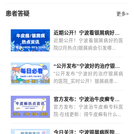
物过紧等原因导致的。花斑癣多出现在患者双手、面部、
导致的疾病，这种疾病一般是发生在皮肤比较油腻的部
意个人
[详情]
胸背、腹部、腋下，一般是在胸上，背部，四肢等处，有
位，患者可以用一些外用药物进行治疗，可以选择一些中
患者答疑
更多>
时候也可以出现在腋下，手背等部位，花斑癣不是单一的
药来进行调理，可以有效地缓解病症，而且也会有好转。
病，它只是在皮肤角质层的细菌感染引起的。步骤/方法：
3、治疗花斑癣的时候要注意饮食，一定要注意多吃新
1、花斑癣的患者不仅需要积极治疗，平时在生活中也要注
近期公开！宁波看银屑病好的医院(2月热点)银屑病会引发哪些并发症？
鲜的水果蔬菜，多吃点维生素含量比较高的水果，这样可
意个人
[详情]
近期公开！宁波看银屑病好的医
以有效地补充人体内的各种营养，而且也可以有很好的效
院(2月热点)银屑病会引发哪...
果，可以增强自己的免疫力。
注意事项：
花斑癣是一种皮肤病，患者要注意自己的饮食，不能
“公开发布”宁波好的治疗银屑病的医院_实时公开！银屑病患者能吃菠萝蜜吗？
吃辛辣刺激性的食物，这类食物会刺激到患者的皮肤，而
“公开发布”宁波好的治疗银屑病
且还会刺激到病症，导致疾病加重，所以要注意。
的医院_实时公开！银屑病患...
官方发布：宁波治牛皮癣专科医院-在线更新：得牛皮癣有什么忌口的吗？
官方发布：宁波治牛皮癣专科医
院-在线更新：得牛皮癣有什么...
今日关注：宁波银屑病医院怎么样？(2月热点)银屑病是怎么染上的？