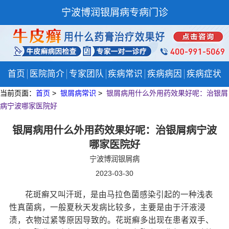
宁波博润银屑病专病门诊
首页
医院简介
专家团队
疾病常识
疾病病因
疾病症状
当前页面：
首页
>
银屑病常识
>
银屑病用什么外用药效果好呢：治银屑
病宁波哪家医院好
银屑病用什么外用药效果好呢：治银屑病宁波
哪家医院好
宁波博润银屑病
2023-03-30
花斑癣又叫汗斑，是由马拉色菌感染引起的一种浅表
性真菌病，一般夏秋天发病比较多，主要是由于汗液浸
渍，衣物过紧等原因导致的。花斑癣多出现在患者双手、