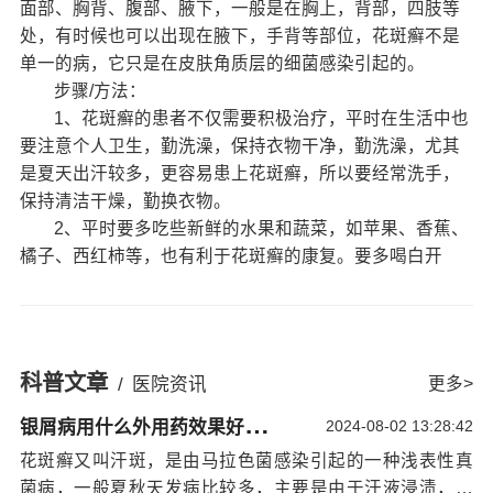
面部、胸背、腹部、腋下，一般是在胸上，背部，四肢等
处，有时候也可以出现在腋下，手背等部位，花斑癣不是
单一的病，它只是在皮肤角质层的细菌感染引起的。
步骤/方法：
1、花斑癣的患者不仅需要积极治疗，平时在生活中也
要注意个人卫生，勤洗澡，保持衣物干净，勤洗澡，尤其
是夏天出汗较多，更容易患上花斑癣，所以要经常洗手，
保持清洁干燥，勤换衣物。
2、平时要多吃些新鲜的水果和蔬菜，如苹果、香蕉、
橘子、西红柿等，也有利于花斑癣的康复。要多喝白开
水，不要饮酒。要保证充足的睡眠，睡眠质量好，身体才
不容易疲劳，才能抵抗疾病。
3、花斑癣患者要保持好的心情，因为这对花斑癣的康
复是非常有利的。平时要多运动，增强自身的抵抗力，要
科普文章
/
医院资讯
更多>
养成好的生活习惯，不要吸烟，不要酗酒，不要吃过于辛
银
屑病用什么外用药效果好呢：治银屑病宁波哪家医院好
辣刺激性的食物、要多吃蔬菜水果，这些对花斑癣的康复
2024-08-02 13:28:42
很有帮助。
花斑癣又叫汗斑，是由马拉色菌感染引起的一种浅表性真
注意事项：
菌病，一般夏秋天发病比较多，主要是由于汗液浸渍，衣