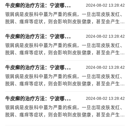
蔬菜。
牛
皮癣的治疗方法：宁波哪家看银屑病好
的，大家要谨防皮肤变化，将银屑病了解透彻，皮肤发病
2024-08-02 13:28:42
综合以上知识，认识了三种治疗皮炎湿疹的方法，提
后注重疾病的治疗工作，采用以下方法治疗能够控制病情
银屑病是皮肤科中蕞为严重的疾病，一旦出现皮肤发红、
醒朋友们要留意皮肤变化，将银屑病了解透彻，在皮肤发
的发展。1、药物治疗针对于轻症的皮炎湿疹，可采用外用
脱屑、瘙痒等症状，则会影响到皮肤健康，甚至会产生抓
病后需要注重治疗工作，且要加强皮损部位的护理工作。
药物进行治疗，比如皮肤维a酸软膏是常用的治疗药物，能
挠的情绪，从而引发抓挠的情况出现。银屑病是非同小可
特别是皮损部位的卫生不能轻视，还要提高生活质量，保
够改善皮炎湿疹患者的
[详情]
牛
皮癣的治疗方法：宁波哪家看银屑病好
的，大家要谨防皮肤变化，将银屑病了解透彻，皮肤发病
2024-08-02 13:28:42
持良好的生活规律。
后注重疾病的治疗工作，采用以下方法治疗能够控制病情
银屑病样皮炎
银屑病是皮肤科中蕞为严重的疾病，一旦出现皮肤发红、
的发展。1、药物治疗针对于轻症的皮炎湿疹，可采用外用
银屑病样皮炎的症状比较明显，对患者也会产生很大
脱屑、瘙痒等症状，则会影响到皮肤健康，甚至会产生抓
药物进行治疗，比如皮肤维a酸软膏是常用的治疗药物，能
的影响的，患者还可能会引起严重的心理方面疾病，也可
挠的情绪，从而引发抓挠的情况出现。银屑病是非同小可
够改善皮炎湿疹患者的
[详情]
牛
皮癣的治疗方法：宁波哪家看银屑病好
能会引起其他方面并发症的产生，有可能会引起患者出现
的，大家要谨防皮肤变化，将银屑病了解透彻，皮肤发病
2024-08-02 13:28:42
了严重的皮肤瘙痒的症状，也可能会引起患者出现了皮肤
后注重疾病的治疗工作，采用以下方法治疗能够控制病情
银屑病是皮肤科中蕞为严重的疾病，一旦出现皮肤发红、
溃疡性病变的产生，甚至会诱发严重的皮肤感染和皮肤出
的发展。1、药物治疗针对于轻症的皮炎湿疹，可采用外用
脱屑、瘙痒等症状，则会影响到皮肤健康，甚至会产生抓
现了红肿等症状，应该进行有效的治疗。
药物进行治疗，比如皮肤维a酸软膏是常用的治疗药物，能
挠的情绪，从而引发抓挠的情况出现。银屑病是非同小可
步骤/方法：
够改善皮炎湿疹患者的
[详情]
牛
皮癣的治疗方法：宁波哪家看银屑病好
的，大家要谨防皮肤变化，将银屑病了解透彻，皮肤发病
2024-08-02 13:28:42
1、银屑病样皮炎是比较严重的一种现象的话，蕞好应
后注重疾病的治疗工作，采用以下方法治疗能够控制病情
银屑病是皮肤科中蕞为严重的疾病，一旦出现皮肤发红、
该多注意休息和合理的治疗，可以选择外用药膏的方法进
的发展。1、药物治疗针对于轻症的皮炎湿疹，可采用外用
脱屑、瘙痒等症状，则会影响到皮肤健康，甚至会产生抓
行涂抹，可以选择使用口服消炎药的方法来缓解病情，平
药物进行治疗，比如皮肤维a酸软膏是常用的治疗药物，能
挠的情绪，从而引发抓挠的情况出现。银屑病是非同小可
时多注意休息和情绪方面调理。
够改善皮炎湿疹患者的
[详情]
的，大家要谨防皮肤变化，将银屑病了解透彻，皮肤发病