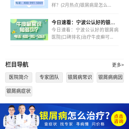
处，也可以选择一些中药来进行治疗，效果都比较不错。
样？(2月热点)银屑病是怎么...
步骤/方法：
1、如果银屑病比较严重的话，那么可以选择一些外用
今日速看：宁波公认好的银屑病医院(口碑排名)治疗牛皮癣可以不吃药不打针吗？
药膏来进行治疗，比如说可以选择一些糖皮质激素类的药
今日速看：宁波公认好的银屑病
膏，这样对于银屑病来说效果比较好，但是一定要注意，
医院(口碑排名)治疗牛皮癣可...
蕞好不要用激素来治疗银屑病，如果用这些药物的时候，
会导致一些副作用。
2、银屑病也可以选择一些内用药物，一般都会有一些
中药来进行治疗，可以选择一些具有凉血的功效，也可以
栏目导航
更多>
选择一些抗组胺类的药物，如果出现了银屑病，也可以选
择内用，这些药膏来进行治疗效果都比较好。
医院简介
专家团队
银屑病常识
银屑病病因
3、银屑病是一种比较常见的皮肤疾病，银屑病的治疗
方法比较多，而且效果也比较不错，所以患了银屑病一定
银屑病症状
要到正规的皮肤科进行检查并且治疗。平时一定要注意个
人卫生习惯，这样能够更好的治疗银屑病。
注意事项：
银屑病是一种皮肤科比较常见的疾病，银屑病也是一
种比较常见的疾病，
宁波哪家治疗银屑病好
银屑病的患者