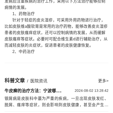
发病后注重疾病的治疗工作，采用以下方法治疗能够控制
病情的发展。
1、药物治疗
针对于轻症的皮炎湿疹，可采用外用药物进行治疗，
比如皮肤维a酸软膏是常用的治疗药物，能够改善皮炎湿疹
患者的皮肤瘙痒症状，还可以控制病情的发展，从而缓解
皮肤瘙痒等症状。必要时可配合维生素d进行辅助治疗，从
而减轻皮肤的炎症状，促进患者的皮肤健康恢复。
2、中药治疗
中药方面可采用清热解毒、活血化瘀的中药，方药成
分有银花、生黄芪、生地、紫草、丹皮、白茅根、白茅
根、丹皮等，患者每天用药两次，其剂量方面需要咨询皮
肤科医生，遵医嘱用药才能达到理想的治疗效果。
科普文章
/
医院资讯
更多>
3、护理治疗
牛
皮癣的治疗方法：宁波哪家看银屑病好
皮炎湿疹患者的皮肤卫生格外注意，保持良好的卫生
2024-08-02 13:28:42
习惯，衣物方面要经常清洗，特别是皮肤瘙痒严重的部
银屑病是皮肤科中蕞为严重的疾病，一旦出现皮肤发红、
位，可使用温水或者是肥皂进行清洗。饮食以清淡为主，
脱屑、瘙痒等症状，则会影响到皮肤健康，甚至会产生抓
避免进食辛辣性严重的食物，多补充一些新鲜的水果或是
挠的情绪，从而引发抓挠的情况出现。银屑病是非同小可