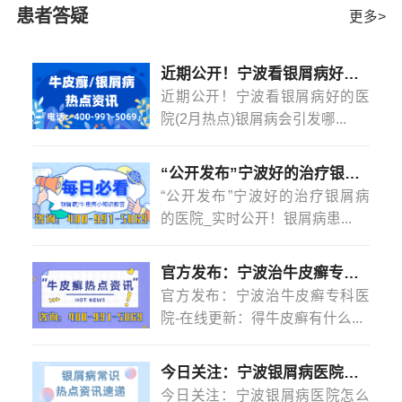
2、银屑病样皮炎的症状比较明显，或者还可能会引起
患者答疑
更多>
后注重疾病的治疗工作，采用以下方法治疗能够控制病情
其他方面并发症的产生，如果出现了银屑病样皮炎，会引
的发展。1、药物治疗针对于轻症的皮炎湿疹，可采用外用
起类似现象，有的患者还可能会引起皮肤有红斑或者是出
药物进行治疗，比如皮肤维a酸软膏是常用的治疗药物，能
近期公开！宁波看银屑病好的医院(2月热点)银屑病会引发哪些并发症？
现了红色皮肤瘙痒的症状。
够改善皮炎湿疹患者的
[详情]
近期公开！宁波看银屑病好的医
3、银屑病样皮炎的症状比较明显，对人的身心健康会
院(2月热点)银屑病会引发哪...
有很大的影响，也可能会导致严重的皮肤瘙痒的症状，可
以选择使用口服中药的方法来缓解病情，也可以选择外用
涂抹药膏的方法来缓解病情。
“公开发布”宁波好的治疗银屑病的医院_实时公开！银屑病患者能吃菠萝蜜吗？
注意事项：
“公开发布”宁波好的治疗银屑病
银屑病样皮炎是比较严重的一种现象，对人的健康也
的医院_实时公开！银屑病患...
会产生严重的影响，所以应该及时进行治疗，可以选择使
用外用药品或者物理治疗的方法来缓解病情，避免出现疾
官方发布：宁波治牛皮癣专科医院-在线更新：得牛皮癣有什么忌口的吗？
病反复发作的危害。
官方发布：宁波治牛皮癣专科医
银屑病皮炎用什么药膏
院-在线更新：得牛皮癣有什么...
银屑病是皮肤病当中比较常见的一种，银屑病是皮肤
科当中比较常见的一种疾病，银屑病的治疗一般都会用一
些外用药物来治疗，比如说可以选择一些中药，比如说可
今日关注：宁波银屑病医院怎么样？(2月热点)银屑病是怎么染上的？
以选择一些清洁性的洗液，可以选择一些硫磺皂清洗患
今日关注：宁波银屑病医院怎么