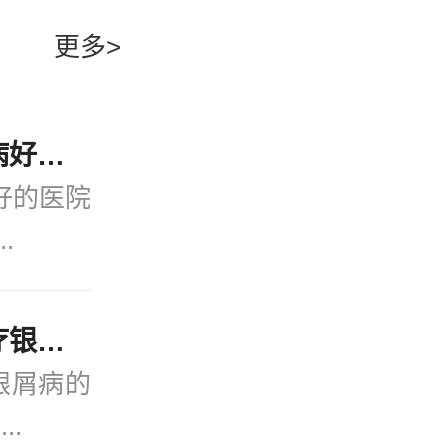
从牛皮癣与
更多>
近期公开！宁波看银屑病好的医院(2月热点)银屑病会引发哪些并发症？
好的医院
.
“公开发布”宁波好的治疗银屑病的医院_实时公开！银屑病患者能吃菠萝蜜吗？
银屑病的
..