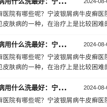
头
有银屑病用什么洗最好：宁波哪家医院能确定银屑病
2024-08-
它的牛皮癣呢，它们是在寻常型牛皮癣
癣医院有哪些呢？宁波银屑病牛皮癣医
好，也没有及时治疗，治疗拖延比较久
见皮肤病的一种，在治疗上是比较困难
比较复杂，治疗过程也是比较漫长，
牛皮癣医院有哪些呢？宁波银屑病牛
头
有银屑病用什么洗最好：宁波哪家医院能确定银屑病
疗中需要注意不少的细节的，本次我们
2024-08-
上就是牛皮癣与麻风病的一些区别了，
两个疾病有什么区别看
[详情]
癣医院有哪些呢？宁波银屑病牛皮癣医
者及时前往正规医院进行治疗，让专业
见皮肤病的一种，在治疗上是比较困难
复疾病，患者也要保持好健康心态，祝
比较复杂，治疗过程也是比较漫长，
头
有银屑病用什么洗最好：宁波哪家医院能确定银屑病
疗中需要注意不少的细节的，本次我们
2024-08-
两个疾病有什么区别看
[详情]
癣医院有哪些呢？宁波银屑病牛皮癣医