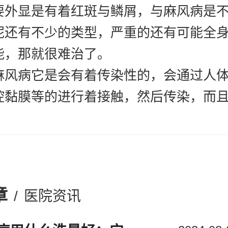
要外显是有着红斑与鳞屑，与麻风病是
呢还有不少的类型，严重的还有可能全
能，那就很难治了。
病它是会有着传染性的，会通过人体
腔黏膜等的进行着接触，然后传染，而
用品等的，都有可能会让其它人被传染
伏期比较长，病发呢也不容易发现的，
现一些残疾或是畸形的可能。
个疾病
宁波银屑病医院哪家好
呢在早
章
/
医院资讯
寻常型牛皮癣的，这个也是比较常见的
候，是和其它一样是小包，然后出现红