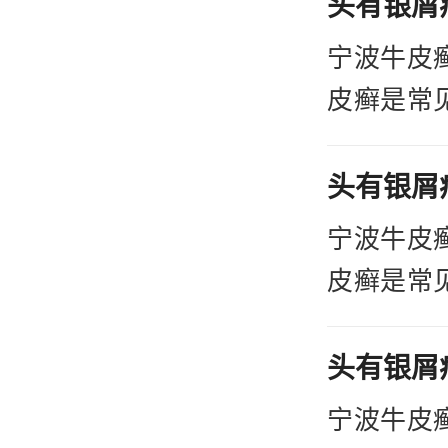
的，像其
宁波牛皮
在不护理
皮癣是常
的。
成原因也
宁波
呢，在治
指出：以
麻风病这
宁波牛皮
是需要患
皮癣是常
患者去恢
成原因也
复。
呢，在治
麻风病这
宁波牛皮