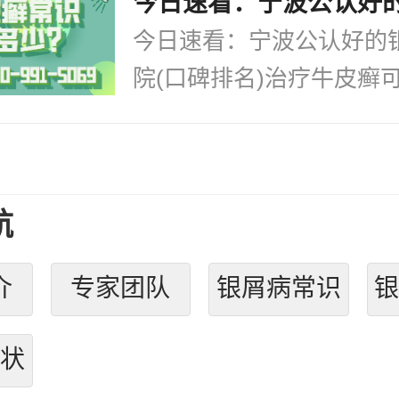
今日速看：宁波公认好的
院(口碑排名)治疗牛皮癣可.
航
介
专家团队
银屑病常识
状