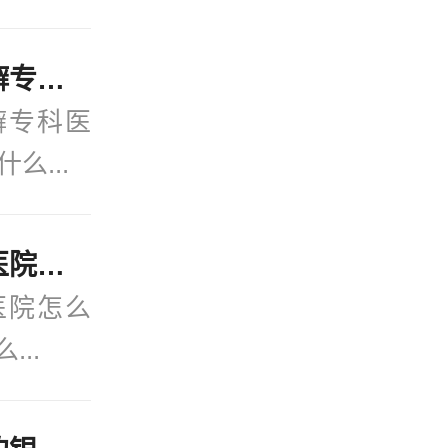
官方发布：宁波治牛皮癣专科医院-在线更新：得牛皮癣有什么忌口的吗？
癣专科医
么...
今日关注：宁波银屑病医院怎么样？(2月热点)银屑病是怎么染上的？
医院怎么
...