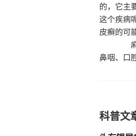
的，它主
这个疾病
皮癣的可
麻风
鼻咽、口
们的生活
病它的潜
患者们出
这
科普文
患者是多
初期的时