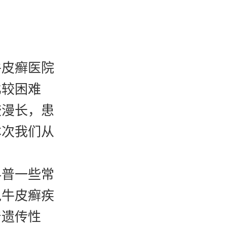
皮癣医院
比较困难
较漫长，患
本次我们从
普一些常
说牛皮癣疾
着遗传性