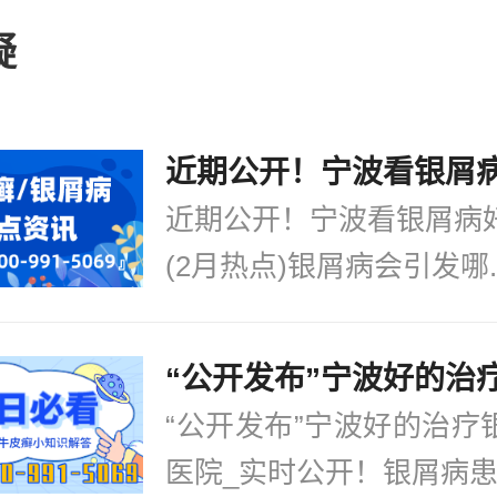
疗中需要注意不少的细节的，本次我们
疑
两个疾病有什么区别看
[详情]
近期公开！宁波看银屑病
(2月热点)银屑病会引发哪..
“公开发布”宁波好的治疗
医院_实时公开！银屑病患.