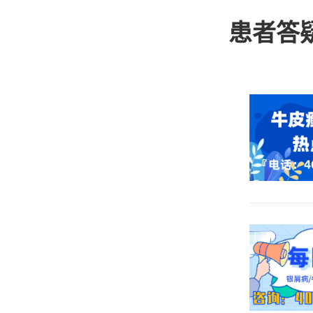
呢，在治
患者答
麻风病这