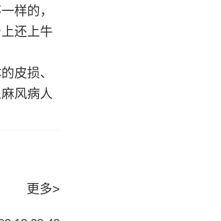
不一样的，
身上还上牛
的皮损、
且麻风病人
到，这个疾
有可能引发
期的时候，
更多>
类型了，在
斑、鳞屑