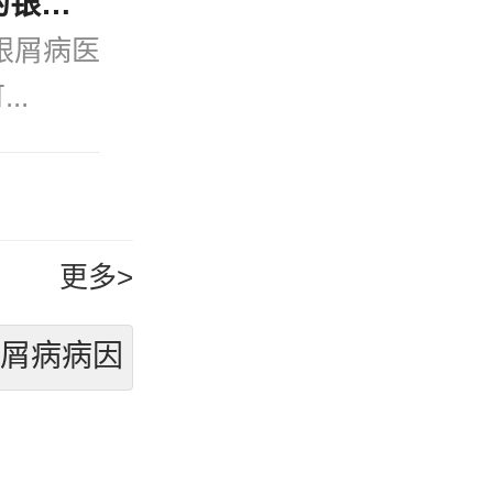
今日速看：宁波公认好的银屑病医院(口碑排名)治疗牛皮癣可以不吃药不打针吗？
银屑病医
..
更多>
银屑病病因