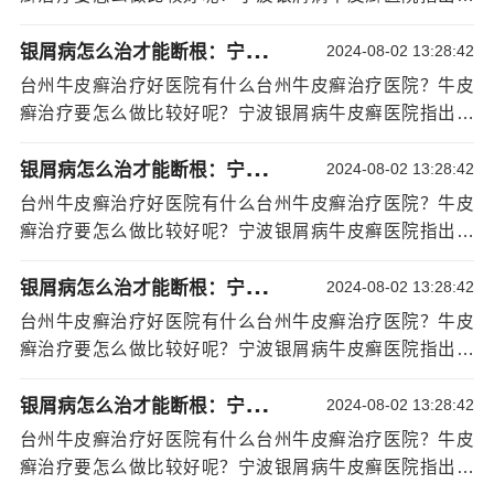
家团的诊疗，帮助更多银屑病患者控制皮疹扩散，祛红斑
青少年也是可以患上牛皮癣的，而且也是比较容易的，因
鳞屑！点击医生即可进行活动预约或进行在线免费咨询。
银
屑病怎么治才能断根：宁波治银屑病哪家医院好
为青少年自身的免疫能力是不成熟的，所以更易受到细
2024-08-02 13:28:42
牛皮癣研究所的医师表示青少年得了牛皮癣应当
菌、病毒和一些疾病侵扰
[详情]
台州牛皮癣治疗好医院有什么台州牛皮癣治疗医院？牛皮
不要着急，要放松自己，孩子父母需要带着患者去专业正
癣治疗要怎么做比较好呢？宁波银屑病牛皮癣医院指出：
规医院及时的好转，这样才能避免患者受到更大的伤害，
青少年也是可以患上牛皮癣的，而且也是比较容易的，因
也是为孩子今后的生活和未来着想的。对于牛皮癣的治疗
银
屑病怎么治才能断根：宁波治银屑病哪家医院好
为青少年自身的免疫能力是不成熟的，所以更易受到细
2024-08-02 13:28:42
一定要遵循科学正规的原则，不要胡乱的使用药物。
菌、病毒和一些疾病侵扰
[详情]
对于青少年的牛皮癣治疗患者是到专业正规的医
台州牛皮癣治疗好医院有什么台州牛皮癣治疗医院？牛皮
院，不要随便的到不正规的门诊或
宁波银屑病能治好吗
者
癣治疗要怎么做比较好呢？宁波银屑病牛皮癣医院指出：
诊所治疗，也不要胡乱的使用药物，以免治疗上反而加重
青少年也是可以患上牛皮癣的，而且也是比较容易的，因
银
屑病怎么治才能断根：宁波治银屑病哪家医院好
患者的病情。而对于牛皮癣治疗只有到专业正规的医院才
为青少年自身的免疫能力是不成熟的，所以更易受到细
2024-08-02 13:28:42
能更有针对性的进行系统性的治疗。而对于牛皮癣患者不
菌、病毒和一些疾病侵扰
[详情]
台州牛皮癣治疗好医院有什么台州牛皮癣治疗医院？牛皮
要是需要患者选择专业的医院，在具体的选药上也要对因
癣治疗要怎么做比较好呢？宁波银屑病牛皮癣医院指出：
对症，所以需要检查清楚自己的牛皮癣类型和症状，然后
青少年也是可以患上牛皮癣的，而且也是比较容易的，因
根据青少年自身的实际情况去正确的下药。
银
屑病怎么治才能断根：宁波治银屑病哪家医院好
为青少年自身的免疫能力是不成熟的，所以更易受到细
2024-08-02 13:28:42
在青少年牛皮癣治疗上患者不但是要根据自己的
菌、病毒和一些疾病侵扰
[详情]
台州牛皮癣治疗好医院有什么台州牛皮癣治疗医院？牛皮
病症类型选药，而且也要针对自己的体质和年龄来用药，
癣治疗要怎么做比较好呢？宁波银屑病牛皮癣医院指出：
所以患者除了避免盲目的用药以外，也不要选择激素药物