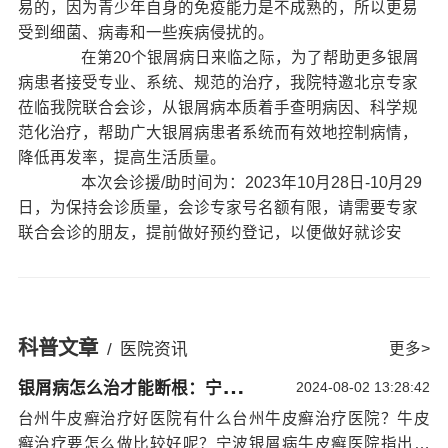
易的，因为青少年自身的免疫能力是不成熟的，所以更易
受到细菌、病毒和一些疾病侵扰的。
在第20个银屑病日来临之际，为了帮助更多银屑
病患者接受专业、系统、规范的治疗，我院特邀北京专家
莅临我院联合会诊，从银屑病本质着手查明病因、科学规
范化治疗，帮助广大银屑病患者系统而有效地控制病情，
降低再发率，提高生活质量。
本次会诊援/助时间为：2023年10月28日-10月29
日，为保持会诊质量，会诊专家号名额有限，请需要专家
联合会诊的朋友，提前做好预约登记，以便做好就诊安
排！
活动时间：2023年10月28日-10月29日
活动援/助内容：
1、北京银屑病专家郑教授联合会诊（会诊费100
科普文章
/
医院资讯
更多>
元）
银
屑病怎么治才能断根：宁波治银屑病哪家医院好
2、全项银屑病检查援/助50%
2024-08-02 13:28:42
3、治疗援/助20%
台州牛皮癣治疗好医院有什么台州牛皮癣治疗医院？牛皮
此次援/助登记需要名字+电话号码，希望用院内专
癣治疗要怎么做比较好呢？宁波银屑病牛皮癣医院指出：