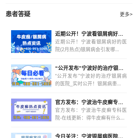
青少年也是可以患上牛皮癣的，而且也是比较容易的，因
和猛烈性的药物治疗，要较为温和的治疗才能够不伤害青
为青少年自身的免疫能力是不成熟的，所以更易受到细
少年的身体健康。得了牛皮癣的患者在临床上要想有效的
患者答疑
更多>
菌、病毒和一些疾病侵扰
[详情]
恢复，除了专业的医学方法以外，父母在生活中也要监督
好孩子做好辅助治疗措施，在生活中不要去搔抓自己的瘙
近期公开！宁波看银屑病好的医院(2月热点)银屑病会引发哪些并发症？
痒部位，要避免一些外伤伤害。
宁波治疗银屑病医院
近期公开！宁波看银屑病好的医
台州牛皮癣治疗好医院有什么 台州牛皮癣治疗医
院(2月热点)银屑病会引发哪...
院？牛皮癣治疗要怎么做比较好呢？宁波银屑病牛皮癣医
院指出：青少年患了牛皮癣不但是健康会受到很严重的伤
害，而且患者的生活也会受到很大影响的，所以对于牛皮
“公开发布”宁波好的治疗银屑病的医院_实时公开！银屑病患者能吃菠萝蜜吗？
癣患者是需要去及时治疗的，千万不要拖着不治。
“公开发布”宁波好的治疗银屑病
的医院_实时公开！银屑病患...
官方发布：宁波治牛皮癣专科医院-在线更新：得牛皮癣有什么忌口的吗？
官方发布：宁波治牛皮癣专科医
院-在线更新：得牛皮癣有什么...
今日关注：宁波银屑病医院怎么样？(2月热点)银屑病是怎么染上的？