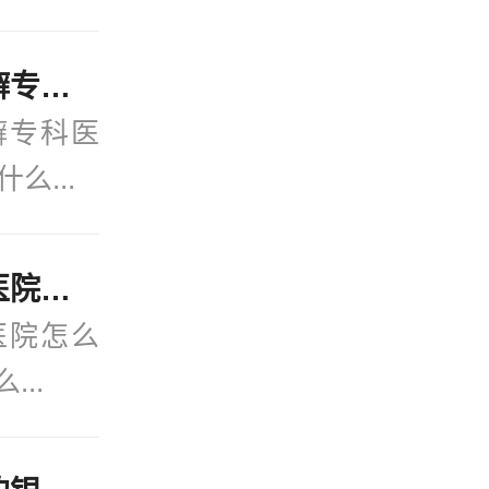
官方发布：宁波治牛皮癣专科医院-在线更新：得牛皮癣有什么忌口的吗？
癣专科医
么...
今日关注：宁波银屑病医院怎么样？(2月热点)银屑病是怎么染上的？
医院怎么
...