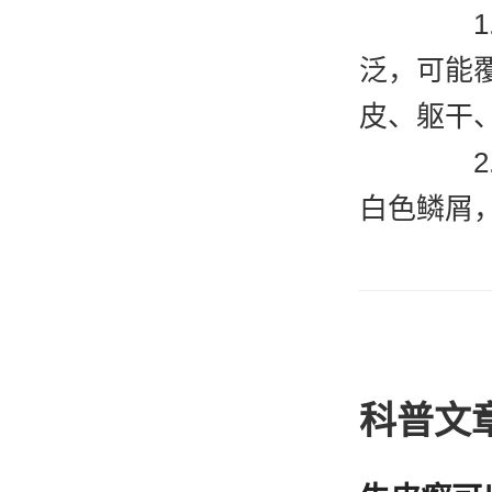
1.
泛，可能
皮、躯干
2.
白色鳞屑
的瘙痒，
3.
色或紫红
局部的破
科普文
4.
的症状，