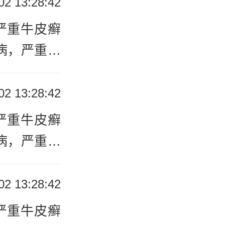
02 13:28:42
严重牛皮癣
病，严重牛
牛皮癣的常
们的生活质
皮癣的治
高，对于严
02 13:28:42
D3类药
严重牛皮癣
严重牛皮癣
重牛皮癣。
更好地应对
病，严重牛
种常见且有
们的生活质
VB)疗法
高，对于严
02 13:28:42
症、抑制异
严重牛皮癣
严重牛皮癣