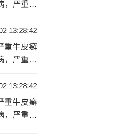
更好地应对
服药物通常
病，严重牛
制剂、口服
们的生活质
节免疫系统
高，对于严
02 13:28:42
严重牛皮癣
严重牛皮癣
现的一类新
更好地应对
病，严重牛
治疗牛皮癣
们的生活质
行，并需要
高，对于严
02 13:28:42
严重牛皮癣
严重牛皮癣
皮癣-严
更好地应对
病，严重牛
来了很大的
们的生活质
重
宁波哪家