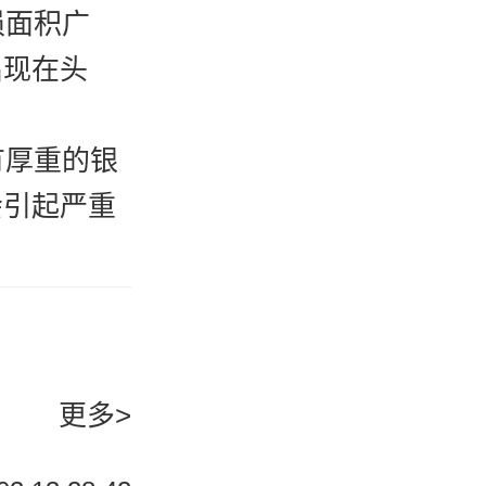
损面积广
出现在头
有厚重的银
会引起严重
现较深的红
斑可能伴随
更多>
出现关节炎
称为牛皮癣