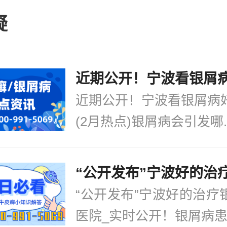
，随着科学技术的发展和医疗水平的提
银屑病好
牛皮癣的方法也在不断完善。
疑
的治疗取得了一定的进展。本文将探讨
征包括面积广泛、鳞屑增多、红斑明显
征以及一些常用的治疗方法，帮助患者
状。针对严重牛皮癣，外用药物治疗、
。一、严重牛皮
[详情]
治疗和生物制剂治疗是常用的方法。患
的治疗方案，同时保持良好的生活习惯
近期公开！宁波看银屑病
促进病情的好转。同时，建议患者定期
(2月热点)银屑病会引发哪..
通，及时调整治疗方案。只有科学合理
才能获得更好的治疗效果，提高生活质
“公开发布”宁波好的治疗
医院_实时公开！银屑病患.