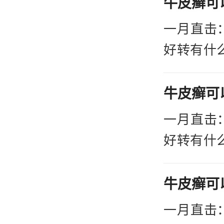
关节炎，
一月直击
二、
好转有什
1.
皮癣给患
用方法之
量。然而
疗，能够
重牛皮癣
一月直击
物、角质
好转的特
好转有什
2.
这一困扰
皮癣给患
效的治疗方
量。然而
和脉冲二
重牛皮癣
常细胞增
一月直击