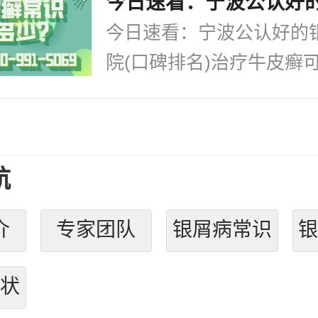
今日速看：宁波公认好的
院(口碑排名)治疗牛皮癣可.
航
介
专家团队
银屑病常识
状