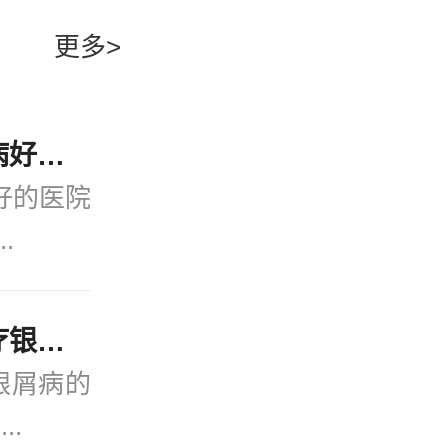
高，对于严
严重牛皮癣
更多>
严重牛皮癣
以及可能伴
更好地应对
光疗治疗、
者需要积极
近期公开！宁波看银屑病好的医院(2月热点)银屑病会引发哪些并发症？
、避免刺激
好的医院
复诊，与医
.
地治疗严重
量。
“公开发布”宁波好的治疗银屑病的医院_实时公开！银屑病患者能吃菠萝蜜吗？
银屑病的
..