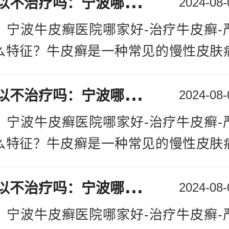
牛
皮癣可以不治疗吗：宁波哪家是好的银屑病医院
2024-08-
需要特殊的治疗。
：宁波牛皮癣医院哪家好-治疗牛皮癣-
严重牛皮癣的治疗方法
么特征？牛皮癣是一种常见的慢性皮肤
 外用药物治疗：外用药物是治疗严重
者带来了诸多困扰和不适，影响了他
一。其中，类固醇药膏被广泛应用于牛
牛
皮癣可以不治疗吗：宁波哪家是好的银屑病医院
，随着科学技术的发展和医疗水平的提
2024-08-
有效减轻炎症和瘙痒症状。另外，维生素
的治疗取得了一定的进展。本文将探讨
：宁波牛皮癣医院哪家好-治疗牛皮癣-
溶解剂和抗代谢类药物也常用于治疗严
征以及一些常用的治疗方法，帮助患者
么特征？牛皮癣是一种常见的慢性皮肤
 光疗治疗
宁波银屑病治疗
：光疗是一
。一、严重牛皮
[详情]
者带来了诸多困扰和不适，影响了他
法，特别适用于严重牛皮癣。紫外线B(U
牛
皮癣可以不治疗吗：宁波哪家是好的银屑病医院
，随着科学技术的发展和医疗水平的提
2024-08-
氧化碳激光疗法被广泛采用，可减轻炎
的治疗取得了一定的进展。本文将探讨
长，并改善皮肤症状。
：宁波牛皮癣医院哪家好-治疗牛皮癣-