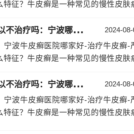
征以及一些常用的治疗方法，帮助患者
 内服药物治疗：对于严重牛皮癣，内
么特征？牛皮癣是一种常见的慢性皮肤
。一、严重牛皮
[详情]
疗的手段。常用的内服药物包括免疫抑
者带来了诸多困扰和不适，影响了他
细胞毒性药物等。这些药物可以通过调
牛
皮癣可以不治疗吗：宁波哪家是好的银屑病医院
，随着科学技术的发展和医疗水平的提
2024-08-
制异常细胞增长来减轻症状。
的治疗取得了一定的进展。本文将探讨
：宁波牛皮癣医院哪家好-治疗牛皮癣-
 生物制剂治疗：生物制剂是近年来出
征以及一些常用的治疗方法，帮助患者
么特征？牛皮癣是一种常见的慢性皮肤
通过特定靶点作用于炎症反应，以达到
。一、严重牛皮
[详情]
者带来了诸多困扰和不适，影响了他
生物制剂的使用需要在医生的指导下进
牛
皮癣可以不治疗吗：宁波哪家是好的银屑病医院
，随着科学技术的发展和医疗水平的提
2024-08-
的副作用和安全性问题。
的治疗取得了一定的进展。本文将探讨
：宁波牛皮癣医院哪家好-治疗牛皮癣-
直击：宁波牛皮癣医院哪家好-治疗牛
征以及一些常用的治疗方法，帮助患者
么特征？牛皮癣是一种常见的慢性皮肤
好转有什么特征？严重牛皮癣给患者带
。一、严重牛皮
[详情]
者带来了诸多困扰和不适，影响了他
，但随着医疗技术的不断进步，治疗严