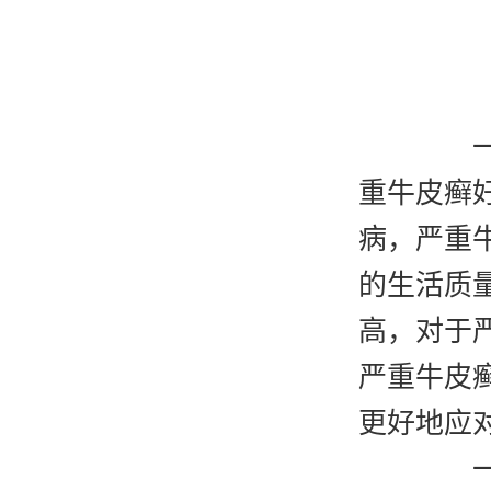
一月
重牛皮癣
病，严重
的生活质
高，对于
严重牛皮
更好地应
一、