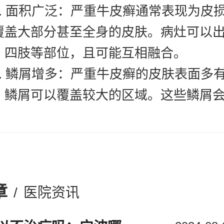
 面积广泛：严重牛皮癣通常表现为皮
覆盖大部分甚至全身的皮肤。病灶可以
、四肢等部位，且可能互相融合。
 鳞屑增多：严重牛皮癣的皮肤表面多
，鳞屑可以覆盖较大的区域。这些鳞屑
给患者带来不适。
 红斑明显：严重牛皮癣的红斑往往呈
色，与周围正常皮肤形成鲜明对比。红
损、溃疡，增加了感染的风险。
章
/
医院资讯
 关节症状：部分严重牛皮癣患者可能
如疼痛、肿胀和活动受限。这种情况被