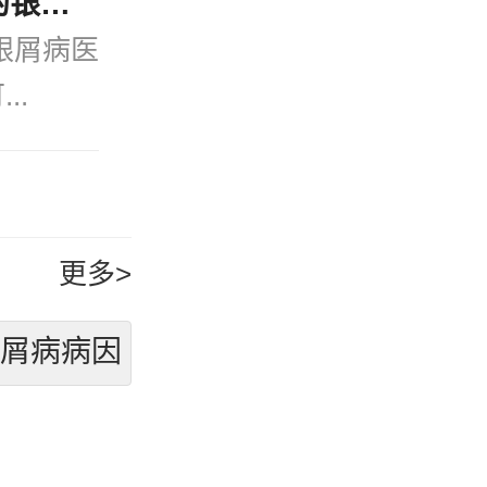
今日速看：宁波公认好的银屑病医院(口碑排名)治疗牛皮癣可以不吃药不打针吗？
银屑病医
..
更多>
银屑病病因