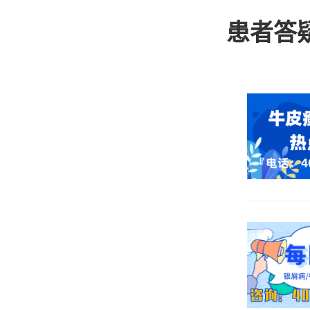
量。然而
医院治疗
患者答
重牛皮癣
好转的特
好转的特
有关节症
这一困扰
内服药物
配合医生
因素，以
生保持沟
牛皮癣，