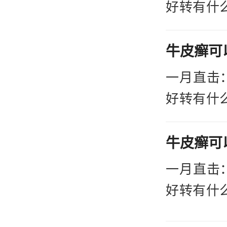
好转的特
3.
好转有什
这一困扰
是辅助治
皮癣给患
类固醇、
量。然而
功能和抑
重牛皮癣
一月直击
4.
好转的特
好转有什
型药物，
这一困扰
皮癣给患
的效果。
量。然而
注意可能
重牛皮癣
一月直击
一月
好转的特
好转有什
重牛皮癣
这一困扰
皮癣给患
身心负担