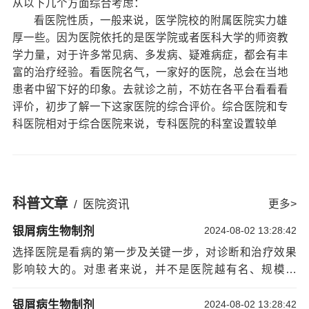
从以下几个方面综合考虑：
看医院性质，一般来说，医学院校的附属医院实力雄
厚一些。因为医院依托的是医学院或者医科大学的师资教
学力量，对于许多常见病、多发病、疑难病症，都会有丰
富的治疗经验。看医院名气，一家好的医院，总会在当地
患者中留下好的印象。去就诊之前，不妨在各平台看看看
评价，初步了解一下这家医院的综合评价。综合医院和专
科医院相对于综合医院来说，专科医院的科室设置较单
纯，对某一方面疾病的研究也较透彻，比如肿瘤医院和妇
产医院。选完医院后，下一步就是选择一位认真负责任的
好医生。尽管实力较强医院的医生都有丰富的经验，但对
于疑难杂病来说，选位好医生就至关重要了。因为不同的
科普文章
/
医院资讯
更多>
医生其擅长治疗的疾病也不同。
看来，要选择一家适合自己的医院，还需要患者
银屑病生物制剂
2024-08-02 13:28:42
自己及其家属多考察多费心才行。只要做好了这些了解，
选择医院是看病的第一步及关键一步，对诊断和治疗效果
才能选择到一家合适的医院。希望以下信息对你有所帮
影响较大的。对患者来说，并不是医院越有名、规模越
助：
大、病人越多就越好。因为每家医院各科室的水平并不尽
揭阳治疗牛皮癣去哪个医院(牛皮癣饮食)牛皮癣
相同，再大的医院也有相对薄弱的科室，有些小医院也有
银屑病生物制剂
2024-08-02 13:28:42