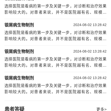
这个疾病患者们怎么饮食呢？现在很多朋友患上红皮型牛
很强的优势科室和特色诊疗项目，不能一概而论。可以从
选择医院是看病的第一步及关键一步，对诊断和治疗效果
皮癣。患上红皮型牛皮癣会出现皮肤瘙痒后，很多人会不
以下几个方面综
[详情]
影响较大的。对患者来说，并不是医院越有名、规模越
停地抓挠、结果非但不能止痒，这样会很容易使病情更加
大、病人越多就越好。因为每家医院各科室的水平并不尽
严重。牛皮癣的发生会给患者朋友带来非常大的影响。那
相同，再大的医院也有相对薄弱的科室，有些小医院也有
银屑病生物制剂
2024-08-02 13:28:42
么，牛皮癣这个疾病患者们怎么饮食呢？
很强的优势科室和特色诊疗项目，不能一概而论。可以从
患者应多吃西红柿，茄子等蔬菜。菠菜等蔬菜具
选择医院是看病的第一步及关键一步，对诊断和治疗效果
以下几个方面综
[详情]
有解毒，血肿等
宁波银屑病医院哪家好
功效，除茄子外还
影响较大的。对患者来说，并不是医院越有名、规模越
可有效帮助患者牛皮癣血液循环，对风起肿胀;西红柿对于
大、病人越多就越好。因为每家医院各科室的水平并不尽
红皮型牛皮癣患者也是不错的挑选，对口渴、食欲不振的
相同，再大的医院也有相对薄弱的科室，有些小医院也有
银屑病生物制剂
2024-08-02 13:28:42
患者尤为合适。
很强的优势科室和特色诊疗项目，不能一概而论。可以从
选择医院是看病的第一步及关键一步，对诊断和治疗效果
患者的饮食需要少吃食物。吃小饭可以帮助缓解
以下几个方面综
[详情]
影响较大的。对患者来说，并不是医院越有名、规模越
红皮病性牛皮癣患者的疲劳，夏天，牛皮癣患者厌食，每
大、病人越多就越好。因为每家医院各科室的水平并不尽
次加入的膳食数量减少每次消耗，有助于营养营养的吸
相同，再大的医院也有相对薄弱的科室，有些小医院也有
银屑病生物制剂
2024-08-02 13:28:42
收，从而增强牛皮癣患者的身体素质，有利于康复疾病。
很强的优势科室和特色诊疗项目，不能一概而论。可以从
选择医院是看病的第一步及关键一步，对诊断和治疗效果
另外，红色型银屑病患者应该是清淡饮食，红皮病性牛皮
以下几个方面综
[详情]
影响较大的。对患者来说，并不是医院越有名、规模越
癣患者，不能承受过多的刺激性食物。
大、病人越多就越好。因为每家医院各科室的水平并不尽
病人应该吃胡萝卜。胡萝卜富含维生素，特别是
相同，再大的医院也有相对薄弱的科室，有些小医院也有
维生素C。维生素C，有助于治疗银屑病代谢紊乱患者，可
患者答疑
更多>
很强的优势科室和特色诊疗项目，不能一概而论。可以从