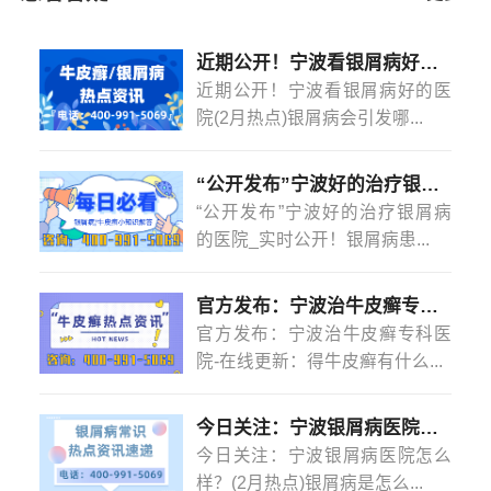
促进纤维蛋白溶解，另外，红皮病性银屑病患者也应该吃
以下几个方面综
[详情]
水果，因为学生水果含有丰富的碳水化合物，多种多样的
近期公开！宁波看银屑病好的医院(2月热点)银屑病会引发哪些并发症？
维生素。
近期公开！宁波看银屑病好的医
蛋白质，每天都有丰富的蛋白质，蛋白质几乎参
院(2月热点)银屑病会引发哪...
与人体每一个正常的生理活动，其主要功能是首先形成和
修复人体组织，这是其他营养物质不可替代的。牛皮癣患
者每天都有大量的鳞屑，使身体失去大量的角蛋白，不及
“公开发布”宁波好的治疗银屑病的医院_实时公开！银屑病患者能吃菠萝蜜吗？
时补充会引起低蛋白血症，因此在饮食中添加蛋白质。
宁
“公开发布”宁波好的治疗银屑病
波市银屑病
的医院_实时公开！银屑病患...
揭阳治疗牛皮癣去哪个医院(牛皮癣饮食)牛皮癣
这个疾病患者们怎么饮食呢？牛皮癣这个疾病患者们怎么
官方发布：宁波治牛皮癣专科医院-在线更新：得牛皮癣有什么忌口的吗？
饮食呢？以上就是牛皮癣这个疾病患者们怎么饮食的解释
官方发布：宁波治牛皮癣专科医
了，这个疾病吧患者们是需要坚持好治疗的，祝患者们疾
院-在线更新：得牛皮癣有什么...
病能早日康复。
今日关注：宁波银屑病医院怎么样？(2月热点)银屑病是怎么染上的？
今日关注：宁波银屑病医院怎么
样？(2月热点)银屑病是怎么...