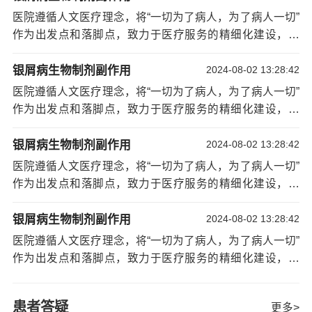
会出现小红丘疹
宁波好的治疗银屑病的医院
，随着病情的
决了广大百姓“看病难、看病贵”的问题，受到
[详情]
医院遵循人文医疗理念，将“一切为了病人，为了病人一切”
加重，就会扩散连成片，形成无规则的皮损，在皮肤表层
作为出发点和落脚点，致力于医疗服务的精细化建设，简
还会有厚重的银白色鳞屑;因为临床表现不同，它们的治疗
化就医流程，方便患者就诊。严格执行医疗收费标准，杜
方法也是不同，神经性皮炎的治疗方法是可以去寻找过敏
绝乱收费、滥用药物等现象发生，保障患者权益。切实解
银屑病生物制剂副作用
2024-08-02 13:28:42
源的，但牛皮癣的治疗却是需要结合外用药物与内服药物
决了广大百姓“看病难、看病贵”的问题，受到
[详情]
治疗一起的。
医院遵循人文医疗理念，将“一切为了病人，为了病人一切”
患上了牛皮癣患者是不需要过于担心的，只要好
作为出发点和落脚点，致力于医疗服务的精细化建设，简
好的配合正规医院进行治疗，在让专业的医生帮助患者去
化就医流程，方便患者就诊。严格执行医疗收费标准，杜
恢复疾病，患者平时也要做好平时的防护工作，患者也可
绝乱收费、滥用药物等现象发生，保障患者权益。切实解
银屑病生物制剂副作用
2024-08-02 13:28:42
以多锻炼身体、多吃水果与蔬菜，祝患者早日康复。
决了广大百姓“看病难、看病贵”的问题，受到
[详情]
医院遵循人文医疗理念，将“一切为了病人，为了病人一切”
宁波要治牛皮癣去哪医院好呢{名单揭晓宁波治牛
作为出发点和落脚点，致力于医疗服务的精细化建设，简
皮癣专科医院好？要怎么区分患上的是不是牛皮癣呢？宁
化就医流程，方便患者就诊。严格执行医疗收费标准，杜
波新世纪牛皮癣医院指出：以上就是要怎么区分牛皮癣的
绝乱收费、滥用药物等现象发生，保障患者权益。切实解
银屑病生物制剂副作用
2024-08-02 13:28:42
解释了，其实牛皮癣与众多皮肤疾病一样，需要患者们做
决了广大百姓“看病难、看病贵”的问题，受到
[详情]
医院遵循人文医疗理念，将“一切为了病人，为了病人一切”
好疾病的相关护理的，但对牛皮癣患者们还是要做好对症
作为出发点和落脚点，致力于医疗服务的精细化建设，简
的治疗。
化就医流程，方便患者就诊。严格执行医疗收费标准，杜
绝乱收费、滥用药物等现象发生，保障患者权益。切实解
患者答疑
更多>
决了广大百姓“看病难、看病贵”的问题，受到
[详情]