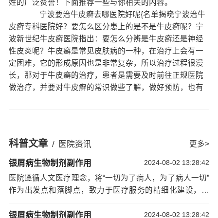
姓的广泛赞誉！下面推荐一些与你相关的内容。
宁波要治牛皮癣去哪医院好呢{名单揭晓宁波治牛
皮癣专科医院好？要怎么区分患上的是不是牛皮癣呢？宁
波新世纪牛皮癣医院指出：要怎么分辨是牛皮癣还是神经
性皮炎呢？牛皮癣是常见皮肤病的一种，在治疗上会有一
定困难，它的形成原因也是非常复杂，所以治疗过程很漫
长，那对于牛皮癣的治疗，患者是需要及时前往正规医院
做治疗，并要对牛皮癣的常识做些了解，做好预防，也有
很多人会对牛皮癣与其他疾病搞混淆。
要分辨牛皮癣与神经性皮炎，可以从两者的病发
原因看起，一般神经性皮炎是会与胃肠功能、内分泌紊
乱、精神压力大的原因造成，但是牛皮癣的病发原因会比
科普文章
/
医院资讯
更多>
神经性发炎复杂的多，但主要还是与遗传、内分泌紊乱、
免疫力下降、感染等造成，因为病发原因不
宁波银屑病治
银屑病生物制剂副作用
2024-08-02 13:28:42
疗
同，它们的表现症状更是不同。
医院遵循人文医疗理念，将“一切为了病人，为了病人一切”
两者的临床症状不同，一般神经性皮炎在病发时
作为出发点和落脚点，致力于医疗服务的精细化建设，简
的症状是瘙痒、发红、还会有刺痛感，可以说如果神经性
化就医流程，方便患者就诊。严格执行医疗收费标准，杜
皮炎严重点还会出现水泡的症状;但牛皮癣的病发是一开始
绝乱收费、滥用药物等现象发生，保障患者权益。切实解
银屑病生物制剂副作用
2024-08-02 13:28:42