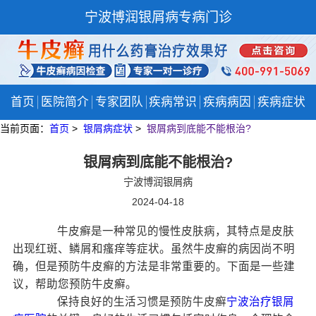
宁波博润银屑病专病门诊
首页
医院简介
专家团队
疾病常识
疾病病因
疾病症状
当前页面：
首页
>
银屑病症状
>
银屑病到底能不能根治?
银屑病到底能不能根治?
宁波博润银屑病
2024-04-18
牛皮癣是一种常见的慢性皮肤病，其特点是皮肤
出现红斑、鳞屑和瘙痒等症状。虽然牛皮癣的病因尚不明
确，但是预防牛皮癣的方法是非常重要的。下面是一些建
议，帮助您预防牛皮癣。
保持良好的生活习惯是预防牛皮癣
宁波治疗银屑