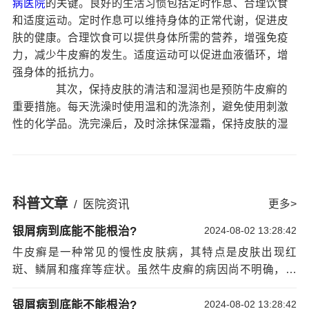
病医院
的关键。良好的生活习惯包括定时作息、合理饮食
和适度运动。定时作息可以维持身体的正常代谢，促进皮
肤的健康。合理饮食可以提供身体所需的营养，增强免疫
力，减少牛皮癣的发生。适度运动可以促进血液循环，增
强身体的抵抗力。
其次，保持皮肤的清洁和湿润也是预防牛皮癣的
重要措施。每天洗澡时使用温和的洗涤剂，避免使用刺激
性的化学品。洗完澡后，及时涂抹保湿霜，保持皮肤的湿
润。干燥的皮肤容易引发牛皮癣的发作，因此保持皮肤的
湿润非常重要。
此外，避免过度紧张和压力也是预防牛皮癣的重
要方法。过度紧张和压力会导致身体免疫系统的紊乱，增
科普文章
/
医院资讯
更多>
加牛皮癣的发生风险。因此，要学会放松自己，避免过度
紧张和压力。
银屑病到底能不能根治?
2024-08-02 13:28:42
避免接触刺激性物质也是预防牛皮癣的重要措
牛皮癣是一种常见的慢性皮肤病，其特点是皮肤出现红
施。一些化学物质和物理刺激，如染发剂、洗洁精和高温
斑、鳞屑和瘙痒等症状。虽然牛皮癣的病因尚不明确，但
等，都可能引发牛皮癣的发作。因此，要尽量避免接触这
是预防牛皮癣的方法是非常重要的。下面是一些建议，帮
些刺激性物质，保护皮肤的健康。
助您预防牛皮癣。保持良好的生活习惯是预防牛皮癣宁波
银屑病到底能不能根治?
2024-08-02 13:28:42