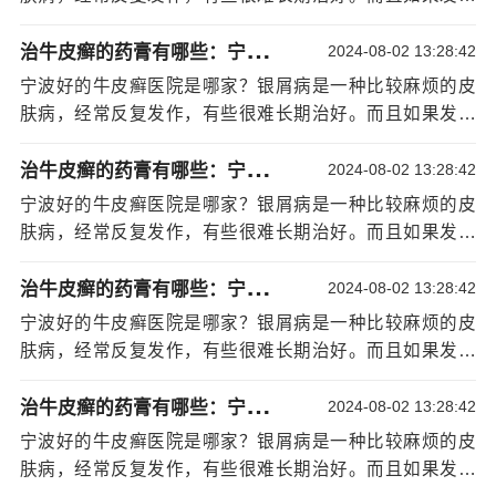
治疗牛皮癣的重要研究方法，而且可以治疗时间比较短。
的话，基本上是不挑地方的。患者身上很多地方可能会患
虽然副作用较小，但在治疗工作过程中对使用的波长要求
治
牛皮癣的药膏有哪些：宁波哪个医院治银屑病好
上牛皮癣，甚至脚上会长出牛皮癣。尤其是夏天，穿鞋不
2024-08-02 13:28:42
学生严格，所以我们要注意控制，还不能太长时间管理使
方便，总想用手挠，给
[详情]
宁波好的牛皮癣医院是哪家？银屑病是一种比较麻烦的皮
用，如果一个长时间使用情况可能会引发一些相关并发
肤病，经常反复发作，有些很难长期治好。而且如果发病
症。
的话，基本上是不挑地方的。患者身上很多地方可能会患
患者还应注意不要在皮肤糜烂时使用粉剂或软
治
牛皮癣的药膏有哪些：宁波哪个医院治银屑病好
上牛皮癣，甚至脚上会长出牛皮癣。尤其是夏天，穿鞋不
2024-08-02 13:28:42
膏，不要因为瘙痒和抓挠，以免造成皮肤损伤，引起伤口
方便，总想用手挠，给
[详情]
感染，而加重病情。而且穿鞋要选择透气型的，还要
宁波
宁波好的牛皮癣医院是哪家？银屑病是一种比较麻烦的皮
银屑病治疗
经常换鞋，还要经常晾干鞋子，这样脚会更舒
肤病，经常反复发作，有些很难长期治好。而且如果发病
服，对病情的恢复也有帮助。
的话，基本上是不挑地方的。患者身上很多地方可能会患
治
牛皮癣的药膏有哪些：宁波哪个医院治银屑病好
上牛皮癣，甚至脚上会长出牛皮癣。尤其是夏天，穿鞋不
2024-08-02 13:28:42
方便，总想用手挠，给
[详情]
宁波好的牛皮癣医院是哪家？银屑病是一种比较麻烦的皮
肤病，经常反复发作，有些很难长期治好。而且如果发病
的话，基本上是不挑地方的。患者身上很多地方可能会患
治
牛皮癣的药膏有哪些：宁波哪个医院治银屑病好
上牛皮癣，甚至脚上会长出牛皮癣。尤其是夏天，穿鞋不
2024-08-02 13:28:42
方便，总想用手挠，给
[详情]
宁波好的牛皮癣医院是哪家？银屑病是一种比较麻烦的皮
肤病，经常反复发作，有些很难长期治好。而且如果发病