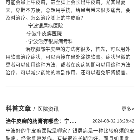
可能会患上牛皮癣，甚至脚上会长出牛皮癣。尤其是夏
天，穿鞋不方便，总想用手挠，给患者带来很多痛苦，要
及时治疗。怎么治疗脚上的牛皮癣？
· 宁波银屑病医院
·宁波牛皮癣医院
· 宁波治疗银屑病专科
治疗脚部牛皮癣的方法有很多，首先，可以用外
用软膏治疗症状，可以直接在患处涂抹软膏。症状轻微的
患者可以使用这种方法，或者在疾病初期可以用这种方法
治疗，可以减少药物的毒副作用，还可以避免肝肾损害。
然而，要知道，如果疾病继续发展，就有必要遵循医生的
建议，使用一些较为温和的药物进行治疗，以避免药物引
起的疾病加重。
同时也可以选择口服药物治疗脚上的牛皮癣。在
科普文章
/
医院资讯
更多>
治疗过程中，你需要根据不同类型的银屑病和患者的病情
治
牛皮癣的药膏有哪些：宁波哪个医院治银屑病好
来用药。但需要注意的是，患者一定要遵医嘱合理用药，
2024-08-02 13:28:42
避免随意用药加重症状。
宁波好的牛皮癣医院是哪家？银屑病是一种比较麻烦的皮
再就是使用进行物理疗法了，物理疗法也是一种
肤病，经常反复发作，有些很难长期治好。而且如果发病