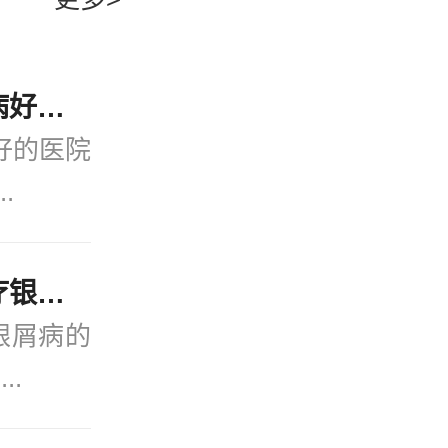
这道问题，
：医院有专
近期公开！宁波看银屑病好的医院(2月热点)银屑病会引发哪些并发症？
好的医院
.
“公开发布”宁波好的治疗银屑病的医院_实时公开！银屑病患者能吃菠萝蜜吗？
银屑病的
..