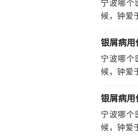
宁波哪个
快控制的
候，钟爱
活习惯和
加重我们
以上
癣医院进
癣医院哪
院哪家好
宁波哪个
己是否患
下面就让
候，钟爱
情是否有
业的医生
加重我们
癣专业的
癣医院进
祝所有得
院哪家好
宁波哪个
下面就让
候，钟爱
业的医生