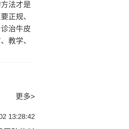
的方法才是
上要正规、
为诊治牛皮
疗、教学、
医院拥有先
价格透明，
救死扶伤作
更多>
舒心医疗服
牛皮癣就给
02 13:28:42
还是可以很