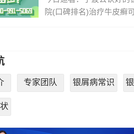
院(口碑排名)治疗牛皮癣可.
航
介
专家团队
银屑病常识
状