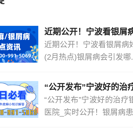
。关于“宁波市诊治牛皮癣医院哪里好”
我们请宁波华厦牛皮癣医院医生来解析
团队：拥
[详情]
近期公开！宁波看银屑病
(2月热点)银屑病会引发哪..
“公开发布”宁波好的治疗
医院_实时公开！银屑病患.