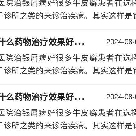
医院治银屑病好很多牛皮癣患者在选
，一定要学会缓解心理压力，再加上一
于诊所之类的来诊治疾病。其实这样是
生活心态。
的病情。在诊治牛皮癣时我们需要选择
就是宁波华厦牛皮癣医院医生，对“宁波
银
屑病用什么药物治疗效果好：银屑病宁波
行医治，这样才能更好的医治牛皮癣宁
2024-08-
里好”的阐述，要了解牛皮癣的异常表现
。关于“宁波市诊治牛皮癣医院哪里好”
医院治银屑病好很多牛皮癣患者在选
上了牛皮癣，或者是观察这些症状判断
我们请宁波华厦牛皮癣医院医生来解析
于诊所之类的来诊治疾病。其实这样是
所好转，还是继续扩散，记录这些情况
团队：拥
[详情]
的病情。在诊治牛皮癣时我们需要选择
医院接受治疗，可以有针对性的高效诊
银
屑病用什么药物治疗效果好：银屑病宁波
行医治，这样才能更好的医治牛皮癣宁
2024-08-
了牛皮癣的患者能够早日摆脱牛皮癣的
。关于“宁波市诊治牛皮癣医院哪里好”
医院治银屑病好很多牛皮癣患者在选
我们请宁波华厦牛皮癣医院医生来解析
于诊所之类的来诊治疾病。其实这样是
团队：拥
[详情]