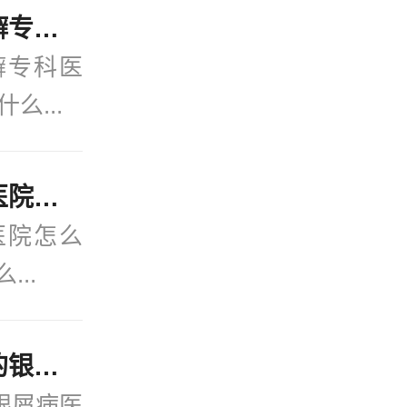
官方发布：宁波治牛皮癣专科医院-在线更新：得牛皮癣有什么忌口的吗？
癣专科医
么...
今日关注：宁波银屑病医院怎么样？(2月热点)银屑病是怎么染上的？
医院怎么
...
今日速看：宁波公认好的银屑病医院(口碑排名)治疗牛皮癣可以不吃药不打针吗？
银屑病医