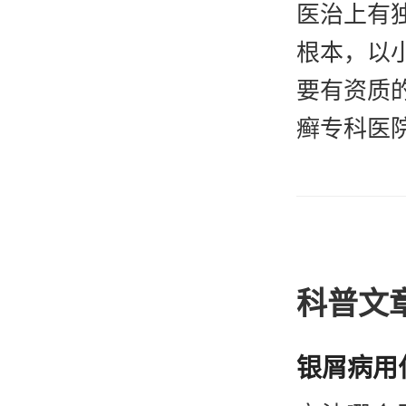
医治上有
根本，以
要有资质
癣专科医
康复、防
良好
进的诊疗
收费合理
科普文
为医院的
务”的服
自己增加