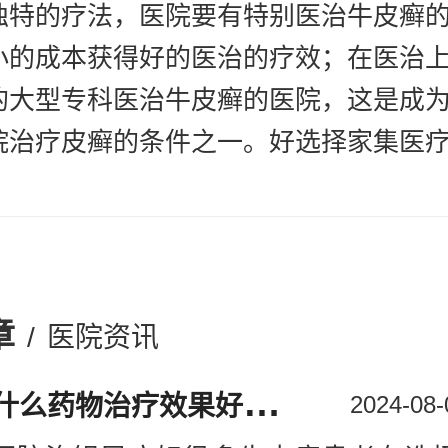
独特的疗法，医院要有特别医治牛皮癣
小的成本获得好的医治的疗效；在医治
的大型专科医治牛皮癣的医院，这是成
院治疗皮癣的条件之一。好选择家集医
范和保健为一体的大型专业医院。
的医疗环境和尖端的医疗设备：专业的
设备，专门用于牛皮癣等疾病的诊治；
：一个好的医院要有“以病人为中心，把
章
/
医院资讯
根本。为病人提供优质、安全、便捷、
务宗旨，处处为病人考虑。不要因为得了
银
屑病用什么药物治疗效果好：银屑病宁波
2024-08-
心理负担，只要早发现、早治疗牛皮癣