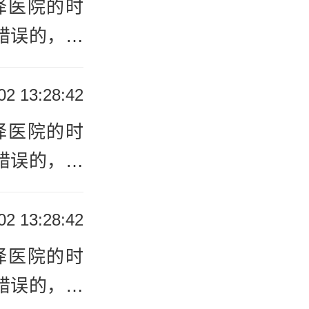
择医院的时
个良好的生
错误的，会
专业的牛皮
市诊治牛皮
波银屑病医
02 13:28:42
，来判断自
这道问题，
择医院的时
牛皮癣的病
：医院有专
错误的，会
及时到牛皮
专业的牛皮
治牛皮癣，
波银屑病医
02 13:28:42
困扰。
这道问题，
择医院的时
：医院有专
错误的，会