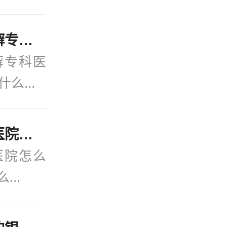
官方发布：宁波治牛皮癣专科医院-在线更新：得牛皮癣有什么忌口的吗？
癣专科医
么...
今日关注：宁波银屑病医院怎么样？(2月热点)银屑病是怎么染上的？
医院怎么
...