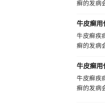
以这就导
癣的发病
会产生一
位，会对
方法，选
自卑、自
2、
宁波哪家
牛皮癣疾
着直接的
癣的发病
病情的恶
位，会对
的！
自卑、自
以上
宁波哪家
牛皮癣疾
助到您，
癣的发病
线医生，
位，会对
宁波