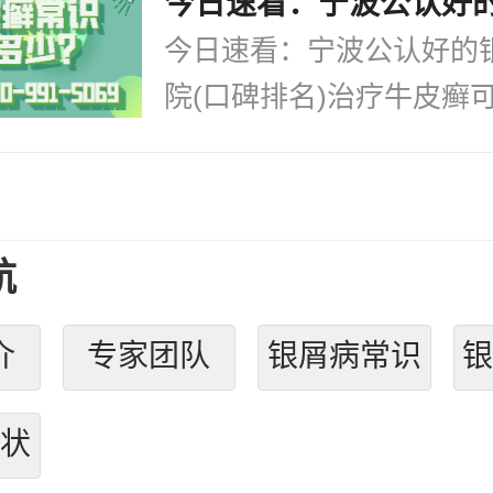
今日速看：宁波公认好的
院(口碑排名)治疗牛皮癣可.
航
介
专家团队
银屑病常识
状