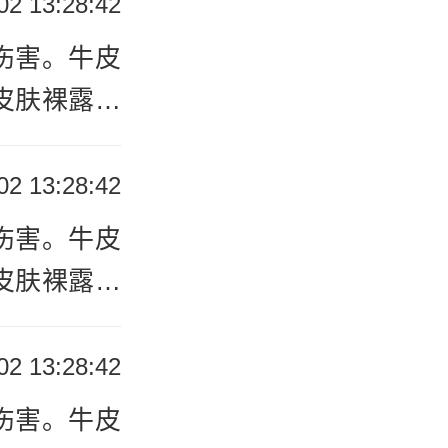
02 13:28:42
重伤害。
伤害。牛皮
皮肤裸露部
担心治疗的
致患者出现
者要尽快的
02 13:28:42
要患者的病
伤害。牛皮
或是治疗方
皮肤裸露部
不能治好牛
致患者出现
的病情和患
者要尽快的
02 13:28:42
目治疗。因
疗药物，所
伤害。牛皮