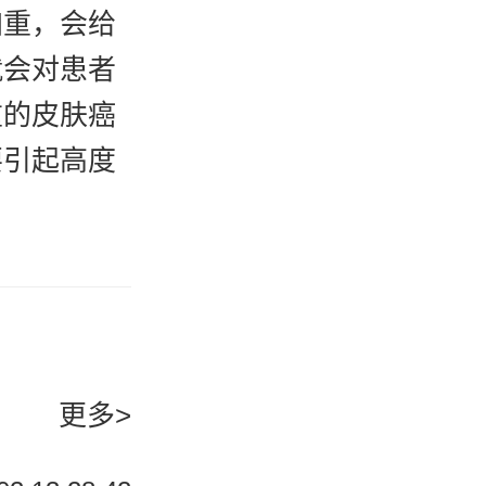
加重，会给
就会对患者
重的皮肤癌
要引起高度
的伤害，会
者的皮肤出
牛皮癣疾
更多>
友们要多加