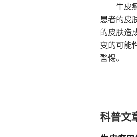
牛皮
患者的皮
的皮肤造
变的可能
警惕。
三、
牛皮
导致患者
现严重的
科普文
病，患者
温馨