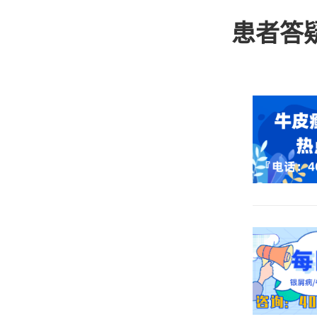
自卑、自
意的事项
患者答
宁波哪家
的。牛皮
我们患者
是牛皮癣
一定要慎
些偏方治