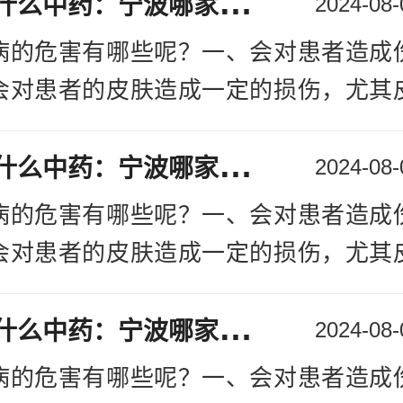
牛
皮癣用什么中药：宁波哪家医院能确定银屑病
2024-08-
皮癣的治疗，避免牛皮癣加重带来的严
病的危害有哪些呢？一、会对患者造成
治疗牛皮癣哪家好
会对患者的皮肤造成一定的损伤，尤其
癣是比较难治的，所以很多患者都比较
患者的皮肤造成严重的损害，甚至会导
贵，那么。下面一起来了解下吧！
牛
皮癣用什么中药：宁波哪家医院能确定银屑病
闭的倾向。因此，对于牛皮癣疾病，患
2024-08-
治疗方法的选择：治疗牛皮癣的费用还需
治疗银屑病
[详情]
病的危害有哪些呢？一、会对患者造成
方法进行确定，如果选择的方法不正确
会对患者的皮肤造成一定的损伤，尤其
，那么治疗起来也是比较麻烦的，而且
患者的皮肤造成严重的损害，甚至会导
以对于牛皮癣的治疗，一定要根据患者
牛
皮癣用什么中药：宁波哪家医院能确定银屑病
闭的倾向。因此，对于牛皮癣疾病，患
2024-08-
情况，选择适合的治疗方法，不可以盲
治疗银屑病
[详情]
的患部位都是有着不同的治疗方案和治
病的危害有哪些呢？一、会对患者造成