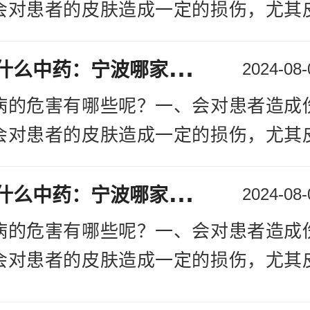
致了治疗牛皮癣的费用存在差异，而且
会对患者的皮肤造成一定的损伤，尤其
些副作用。所以建议患者应该选择适合
患者的皮肤造成严重的损害，甚至会导
择适合自己的疗法进行治疗。
牛
皮癣用什么中药：宁波哪家医院能确定银屑病
闭的倾向。因此，对于牛皮癣疾病，患
2024-08-
治疗费用的差异：牛皮癣的治疗费用和患
治疗银屑病
[详情]
病的危害有哪些呢？一、会对患者造成
关系，所以患者不要盲目的治疗，不然
会对患者的皮肤造成一定的损伤，尤其
性化。牛皮癣的治疗费用和患者的病情
患者的皮肤造成严重的损害，甚至会导
牛
皮癣用什么中药：宁波哪家医院能确定银屑病
闭的倾向。因此，对于牛皮癣疾病，患
2024-08-
就是关于牛皮癣治疗费用的相关介绍，
治疗银屑病
[详情]
病的危害有哪些呢？一、会对患者造成
如果您还有关于牛皮癣的问题，可以咨
会对患者的皮肤造成一定的损伤，尤其
医生会为您详细解答。
患者的皮肤造成严重的损害，甚至会导
银屑病医院哪家好？牛皮癣患者在日常