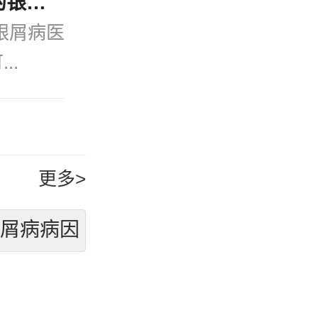
今日速看：宁波公认好的银屑病医院(口碑排名)治疗牛皮癣可以不吃药不打针吗？
银屑病医
..
更多>
银屑病病因