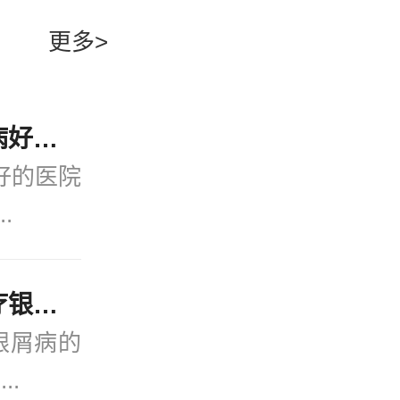
者要尽快的
一定要慎重
更多>
大的，所以
行就医。但
的过程中，
近期公开！宁波看银屑病好的医院(2月热点)银屑病会引发哪些并发症？
目的选择一
好的医院
.
“公开发布”宁波好的治疗银屑病的医院_实时公开！银屑病患者能吃菠萝蜜吗？
银屑病的
..