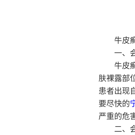
牛皮
一、
牛皮
肤裸露部
患者出现
要尽快的
严重的危
二、