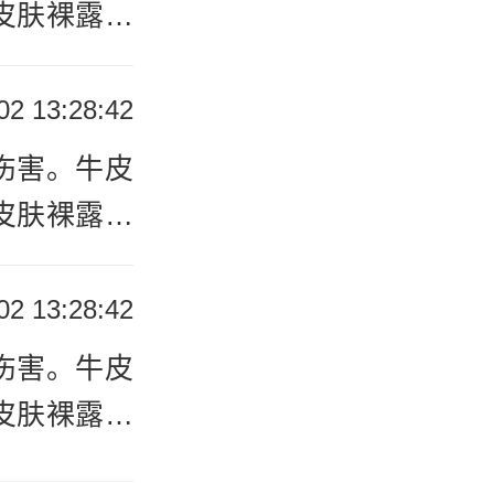
有时还可能
皮肤裸露部
自己的治疗
致患者出现
者要尽快的
02 13:28:42
者的病情有
伤害。牛皮
很容易导致
皮肤裸露部
是息息相关
致患者出现
者要尽快的
02 13:28:42
希望可以帮
伤害。牛皮
询我们的在
皮肤裸露部
致患者出现
生活中应注