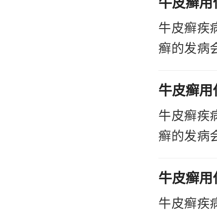
的重视牛
牛皮癣疾
淮安
癣的发病
牛皮
位，会对
费用会很
自卑、自
1、
宁波哪家
牛皮癣疾
情和治疗
癣的发病
法不正确
位，会对
皮癣。所
自卑、自
者的实际
宁波哪家
为每个人
牛皮癣疾