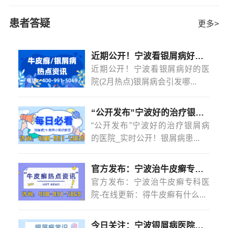
期，有许多病例的治疗。因为早期病原菌对皮肤的损害不
深，也就是说，使用偏炎平治疗后，可以保证不复发。
[详
患者答疑
更多>
情]
近期公开！宁波看银屑病好的医院(2月热点)银屑病会引发哪些并发症？
近期公开！宁波看银屑病好的医
院(2月热点)银屑病会引发哪...
“公开发布”宁波好的治疗银屑病的医院_实时公开！银屑病患者能吃菠萝蜜吗？
“公开发布”宁波好的治疗银屑病
的医院_实时公开！银屑病患...
官方发布：宁波治牛皮癣专科医院-在线更新：得牛皮癣有什么忌口的吗？
官方发布：宁波治牛皮癣专科医
院-在线更新：得牛皮癣有什么...
今日关注：宁波银屑病医院怎么样？(2月热点)银屑病是怎么染上的？