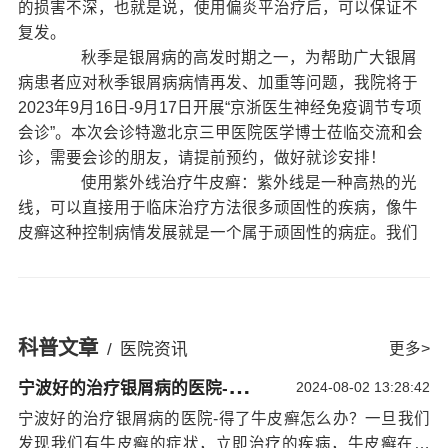
的损害不深，也就是说，使用偏炎平治疗后，可以保证不
复发。
秋季是银屑病的高发时期之一，为帮助广大银屑
病患者应对秋季银屑病病情再发、加重等问题，我院将于
2023年9月16日-9月17日开展“京浙医生神经免疫调节专项
会诊”。本次会诊特邀北京三甲医院医学博士莅临交流和会
诊，需要会诊的朋友，请提前预约，做好就诊安排！
使用紫外线治疗牛皮癣：紫外线是一种高热的光
线，可以直接用于临床治疗方法很多顽固性的疾病，像牛
皮癣这种控制病情发展就是一个属于顽固性的病症。我们
自己所说的应用研究紫外线治疗牛皮癣，也就是光化学疗
法，还有宽谱中波紫外线这种行为疗法，窄谱中波紫外线
疗法，这些紫外线都是学生通过这样一种高热的光线对牛
皮癣根部的皮肤管理组织的病原菌，进行企业整体的杀
科普文章
/
医院资讯
更多>
死，并通过分析我们的淋巴细胞系统能够排出体外，从而
宁
波好的治疗银屑病的医院-得了牛皮癣怎么办？
无法达到提高治疗牛皮癣病情的治疗作用效果。
2024-08-02 13:28:42
宁波好的治疗银屑病的医院
-得了牛皮癣怎么办？
宁波好的治疗银屑病的医院-得了牛皮癣怎么办？一旦我们
使用系统疗法：系统疗法适用于任何类型的全身性银屑病
发现我们有牛皮癣的症状，立即治疗的疾病，牛皮癣在早