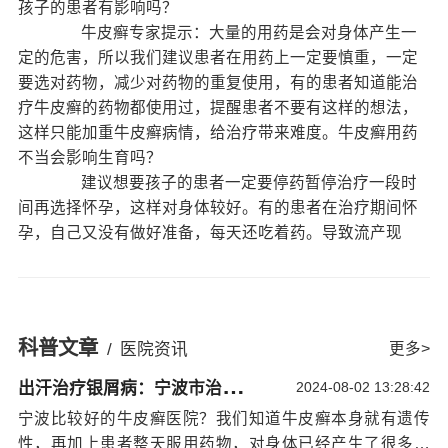
孩子的患者有影响吗？
牛皮癣专家提示：大量的用药是会对身体产生一
定的危害，所以我们建议患者在用药上一定要慎重，一定
要选对药物，减少对药物的重复使用，有的患者知道能治
疗牛皮癣的药物都使用过，提醒患者不要有这样的想法，
这样只能加重牛皮癣病情，给治疗带来难度。牛皮癣用药
不当会影响生育吗？
建议想要孩子的患者一定要停药暂停治疗一段时
间再选择怀孕，这样对身体较好。有的患者在治疗期间怀
孕，自己又没有做好准备，每天还吃着药。导致流产现
象。 =
宁波比较好的牛皮癣医院？对于遗传引发牛皮
癣，为
宁波银屑病能治好吗
了降低牛皮癣的遗传几率，患
者好是在夏季怀孕，在病情轻的时候怀孕。牛皮癣患者朋
科普文章
/
医院资讯
更多>
友在药物的选择方面首先
宁波治疗银屑病哪家医院好
就是
出
汗治疗银屑病：宁波市治疗银屑病专科哪家好
要注意了，千万不要选择影响胎儿的药物，第二点就是牛
2024-08-02 13:28:42
皮癣患者在怀孕期间尤其是要控制好药物的使用，假如这
宁波比较好的牛皮癣医院？我们知道牛皮癣本身就有遗传
些多方面注意就可以对胎儿的影响降低到低。
性，再加上患者整天服用药物，对身体已经产生了很多的