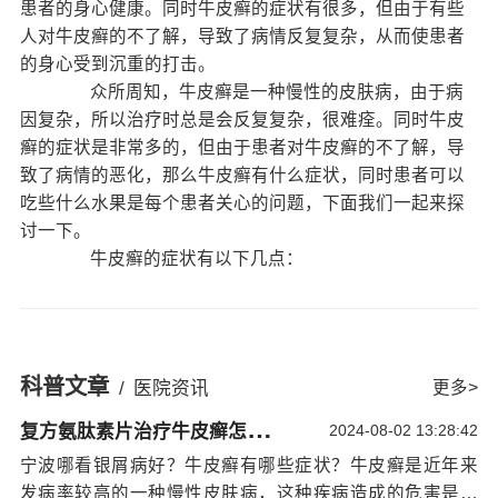
患者的身心健康。同时牛皮癣的症状有很多，但由于有些
人对牛皮癣的不了解，导致了病情反复复杂，从而使患者
的身心受到沉重的打击。
众所周知，牛皮癣是一种慢性的皮肤病，由于病
因复杂，所以治疗时总是会反复复杂，很难痊。同时牛皮
癣的症状是非常多的，但由于患者对牛皮癣的不了解，导
致了病情的恶化，那么牛皮癣有什么症状，同时患者可以
吃些什么水果是每个患者关心的问题，下面我们一起来探
讨一下。
牛皮癣的症状有以下几点：
1、牛皮癣具有对称性，意思就是如果在某一处出
现皮肤受损，那么在对应的部位会出现相同的症状。
2、刚开始发病时，点疹会比较小，而且面积不
大，但随着病情的恶化，点疹会逐
宁波银屑病治疗
渐扩
科普文章
/
医院资讯
更多>
大，并且数量增多，甚至会融合成一片，边缘会与正常皮
复
方氨肽素片治疗牛皮癣怎么样?：宁波治疗银屑病效果
肤有鲜明的对比。
2024-08-02 13:28:42
3、初期症状的牛皮癣会有“点状出血”的现象，如
宁波哪看银屑病好？牛皮癣有哪些症状？牛皮癣是近年来
果轻轻刮一下患处，会见到一丝丝的血点。
发病率较高的一种慢性皮肤病，这种疾病造成的危害是非