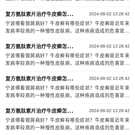
牛皮癣患者适合吃的四种水果：
常大的，不仅会影响患者的外貌，同时还会影响患者的身
菠萝：菠萝含有丰富的纤维，对蛋白质的分解是
复
方氨肽素片治疗牛皮癣怎么样?：宁波治疗银屑病效果
心健康。同时牛皮癣的症状有很多，但由于有些人对牛皮
2024-08-02 13:28:42
非常有利的，同时还具有消化的功能。
癣的不了解，导致了病情反复复杂，从而使患者的身心受
宁波哪看银屑病好？牛皮癣有哪些症状？牛皮癣是近年来
猕猴桃：含有丰富的维生素C，同时有增强体质的
到沉重
[详情]
发病率较高的一种慢性皮肤病，这种疾病造成的危害是非
作用，利尿通便的效果。
常大的，不仅会影响患者的外貌，同时还会影响患者的身
苹果：含有丰富的矿物质和维生素，很多人都说
复
方氨肽素片治疗牛皮癣怎么样?：宁波治疗银屑病效果
心健康。同时牛皮癣的症状有很多，但由于有些人对牛皮
2024-08-02 13:28:42
“一日一苹果，医生远离我”，因此苹果的效果是非常好的。
癣的不了解，导致了病情反复复杂，从而使患者的身心受
木瓜：含有的蛋白酵素有助于分解蛋白质，同时
宁波哪看银屑病好？牛皮癣有哪些症状？牛皮癣是近年来
到沉重
[详情]
对患者的消化系统有很大的作用。
发病率较高的一种慢性皮肤病，这种疾病造成的危害是非
以上这些水果对牛皮癣患者都有一定的帮助，因
常大的，不仅会影响患者的外貌，同时还会影响患者的身
复
方氨肽素片治疗牛皮癣怎么样?：宁波治疗银屑病效果
此患者平常可以多吃。
心健康。同时牛皮癣的症状有很多，但由于有些人对牛皮
2024-08-02 13:28:42
牛皮癣有哪些症状？综上所述，牛皮癣的症状是
癣的不了解，导致了病情反复复杂，从而使患者的身心受
宁波哪看银屑病好？牛皮癣有哪些症状？牛皮癣是近年来
非常多的，大家在早期时一定要及时接受治疗，同时患者
到沉重
[详情]
发病率较高的一种慢性皮肤病，这种疾病造成的危害是非
可以吃菠萝、猕猴桃、苹果和木瓜，因为这些水果对患者
常大的，不仅会影响患者的外貌，同时还会影响患者的身
都有很大的帮助，同时患者要注意日常生活，要合理作
复
方氨肽素片治疗牛皮癣怎么样?：宁波治疗银屑病效果
心健康。同时牛皮癣的症状有很多，但由于有些人对牛皮
2024-08-02 13:28:42
息，多做一些运动增强体质，更重要的是患者要积极面对
癣的不了解，导致了病情反复复杂，从而使患者的身心受
宁波哪看银屑病好？牛皮癣有哪些症状？牛皮癣是近年来
病魔，克服心理障碍。
到沉重
[详情]
发病率较高的一种慢性皮肤病，这种疾病造成的危害是非